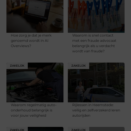
Hoe zorg je dat je merk
Waarom is snel contact
genoemd wordt in AI
met een fraude advocaat
Overviews?
belangrijk als u verdacht
wordt van fraude?
ZAKELIJK
ZAKELIJK
Waarom regelmatig auto-
Rijlessen in Heemstede:
onderhoud belangrijk is
veilig en zelfverzekerd leren
voor jouw veiligheid
autorijden
ZAKELIJK
ZAKELIJK