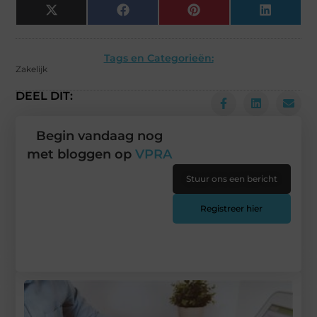
X
Facebook
Pinterest
LinkedIn
(Twitter)
Tags en Categorieën:
Zakelijk
DEEL DIT:
Begin vandaag nog
met bloggen op
VPRA
Stuur ons een bericht
Registreer hier