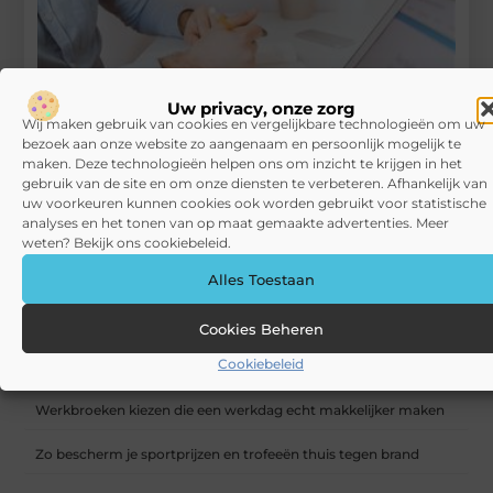
Uw privacy, onze zorg
Wij maken gebruik van cookies en vergelijkbare technologieën om uw
bezoek aan onze website zo aangenaam en persoonlijk mogelijk te
maken. Deze technologieën helpen ons om inzicht te krijgen in het
gebruik van de site en om onze diensten te verbeteren. Afhankelijk van
uw voorkeuren kunnen cookies ook worden gebruikt voor statistische
analyses en het tonen van op maat gemaakte advertenties. Meer
De beste WordPress websites
weten? Bekijk ons cookiebeleid.
RECENTE BERICHTEN
Alles Toestaan
Actief genieten én relaxen: waarom Gelderland de perfecte
vakantiebestemming is
Cookies Beheren
Cookiebeleid
Slim kiezen voor digitaal lezen met een Kobo e-reader
Werkbroeken kiezen die een werkdag echt makkelijker maken
Zo bescherm je sportprijzen en trofeeën thuis tegen brand