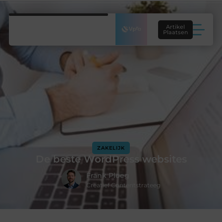
Artikel
Plaatsen
ZAKELIJK
De beste WordPress websites
Frank Ploeg
Creatief Contentstrateeg