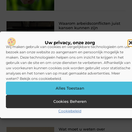
Waarom arbeidsconflicten juist
kansen kunnen zijn
Conflicten op de werkvloer worden
vaak gezien als iets dat zo snel
Uw privacy, onze zorg
mogelijk opgelost of zelfs vermeden
Wij maken gebruik van cookies en vergelijkbare technologieën om uw
moet worden. Toch zit er een andere
bezoek aan onze website zo aangenaam en persoonlijk mogelijk te
kant
maken. Deze technologieën helpen ons om inzicht te krijgen in het
gebruik van de site en om onze diensten te verbeteren. Afhankelijk van
uw voorkeuren kunnen cookies ook worden gebruikt voor statistische
Zakelijk
// Lees verder »
analyses en het tonen van op maat gemaakte advertenties. Meer
weten? Bekijk ons cookiebeleid.
Alles Toestaan
Cookies Beheren
Cookiebeleid
Wat moet u weten over