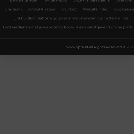
Beroemdheden
Uit de Media
Onze Ambassadeurs
Over ons
Ons team
Artikel Plaatsen
Contact
Website index
Cookiebele
Linkbuilding platform: jouw slimme versneller voor externe links
Geld verdienen met je website: zo bouw je een winstgevend online platf
www.vpra.nl.
All Rights Reserved © 2025