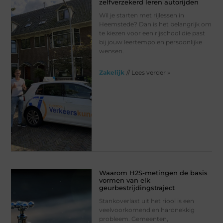
zelfverzekerd leren autorijden
Wil je starten met rijlessen in
Heemstede? Dan is het belangrijk om
te kiezen voor een rijschool die past
bij jouw leertempo en persoonlijke
wensen.
Zakelijk
// Lees verder »
Waarom H2S-metingen de basis
vormen van elk
geurbestrijdingstraject
Stankoverlast uit het riool is een
veelvoorkomend en hardnekkig
probleem. Gemeenten,