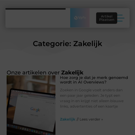
Artikel
Plaatsen
Categorie: Zakelijk
Onze artikelen over
Zakelijk
Hoe zorg je dat je merk genoemd
wordt in AI Overviews?
Zoeken in Google voelt anders dan
een paar jaar geleden. Je typt een
vraag in en krijgt niet alleen blauwe
links, advertenties of een kaartje
Zakelijk
// Lees verder »