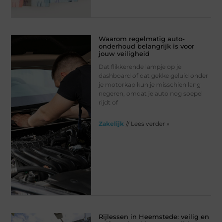
Waarom regelmatig auto-
onderhoud belangrijk is voor
jouw veiligheid
Dat flikkerende lampje op je
dashboard of dat gekke geluid onder
je motorkap kun je misschien lang
negeren, omdat je auto nog soepel
rijdt of
Zakelijk
// Lees verder »
Rijlessen in Heemstede: veilig en