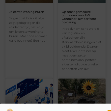
Je eerste woning huren
Op maat gemaakte
containers van PW
Je gaat het huis uit of je
Container, uw perfecte
oplossing
zegt gedag tegen die
studententijd, het is tijd
In de dynamische wereld
om je eerste woning te
van logistiek en
huren. Maar hoe en waar
afvalbeheer zijn
ga je beginnen? Een huur
standaardoplossingen niet
altijd voldoende. Daarom
biedt PW Container op
maat gemaakte
containers aan, perfect
afgestemd op de unieke
behoeften van uw