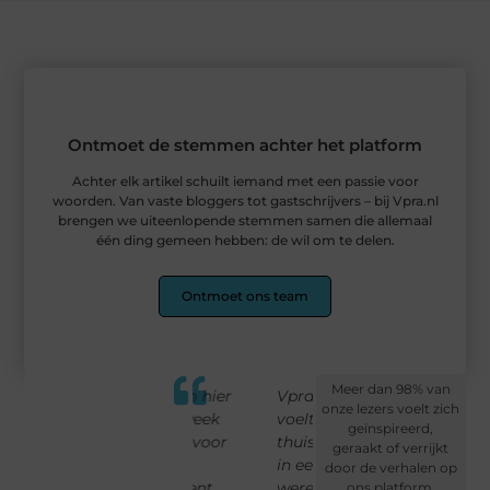
Ontmoet de stemmen achter het platform
Achter elk artikel schuilt iemand met een passie voor
woorden. Van vaste bloggers tot gastschrijvers – bij Vpra.nl
brengen we uiteenlopende stemmen samen die allemaal
één ding gemeen hebben: de wil om te delen.
Ontmoet ons team
Meer dan 98% van
ans
Ik kom hier
Vpra.nl
Mijn eerste
Wat
onze lezers voelt zich
elke week
voelt als
blog werd
vi
geïnspireerd,
e
terug voor
thuiskomen
warm
Vpr
geraakt of verrijkt
 en
een
in een
ontvangen
dat
door de verhalen op
moment
wereld vol
– dit
nie
ons platform.