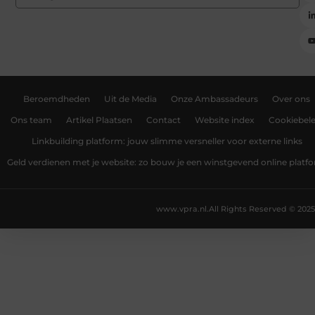
Beroemdheden
Uit de Media
Onze Ambassadeurs
Over ons
Ons team
Artikel Plaatsen
Contact
Website index
Cookiebele
Linkbuilding platform: jouw slimme versneller voor externe links
Geld verdienen met je website: zo bouw je een winstgevend online platf
www.vpra.nl.
All Rights Reserved © 2025