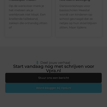
Op de werkvloer merk je
Dansworkshops voor
het meteen als je
basisscholen Meestal
werkbroek niet klopt. Een
wordt van kinderen op
knellende tailleband,
school gevraagd dat ze
zakken die onhandig zitten
netjes op hun stoel blijven
of
zitten. Maar tijdens
Deel jouw verhaal
Start vandaag nog met schrijven voor
Vpra.nl
Stuur ons een bericht
Word blogger bij Vpra.nl