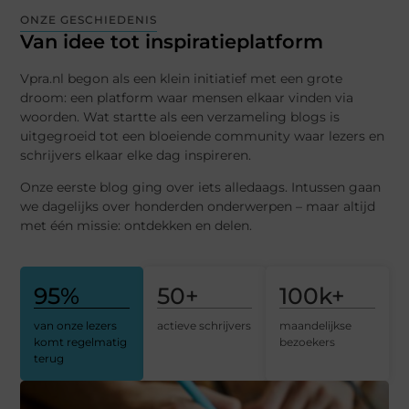
ONZE GESCHIEDENIS
Van idee tot inspiratieplatform
Vpra.nl begon als een klein initiatief met een grote
droom: een platform waar mensen elkaar vinden via
woorden. Wat startte als een verzameling blogs is
uitgegroeid tot een bloeiende community waar lezers en
schrijvers elkaar elke dag inspireren.
Onze eerste blog ging over iets alledaags. Intussen gaan
we dagelijks over honderden onderwerpen – maar altijd
met één missie: ontdekken en delen.
95
%
50
+
100
k+
van onze lezers
actieve schrijvers
maandelijkse
komt regelmatig
bezoekers
terug