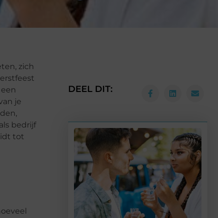
ten, zich
erstfeest
DEEL DIT:
n een
van je
uden,
s bedrijf
idt tot
hoeveel