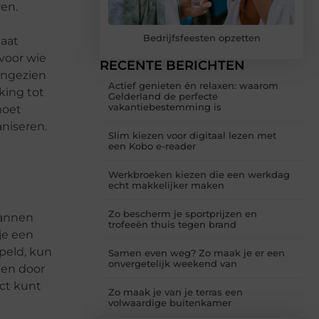
ren.
Bedrijfsfeesten opzetten
gaat
 voor wie
RECENTE BERICHTEN
Aangezien
Actief genieten én relaxen: waarom
king tot
Gelderland de perfecte
vakantiebestemming is
moet
aniseren.
Slim kiezen voor digitaal lezen met
een Kobo e-reader
Werkbroeken kiezen die een werkdag
echt makkelijker maken
Zo bescherm je sportprijzen en
lannen
trofeeën thuis tegen brand
je een
peld, kun
Samen even weg? Zo maak je er een
onvergetelijk weekend van
den door
ect kunt
Zo maak je van je terras een
volwaardige buitenkamer