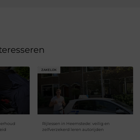
nteresseren
ZAKELIJK
derhoud
Rijlessen in Heemstede: veilig en
heid
zelfverzekerd leren autorijden