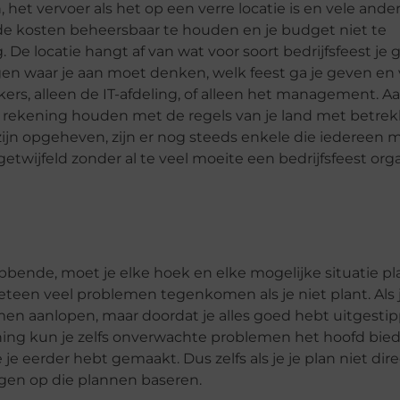
n, het vervoer als het op een verre locatie is en vele ande
de kosten beheersbaar te houden en je budget niet te
 De locatie hangt af van wat voor soort bedrijfsfeest je 
ngen waar je aan moet denken, welk feest ga je geven en
rkers, alleen de IT-afdeling, of alleen het management. 
 rekening houden met de regels van je land met betrek
zijn opgeheven, zijn er nog steeds enkele die iedereen 
getwijfeld zonder al te veel moeite een bedrijfsfeest org
ebbende, moet je elke hoek en elke mogelijke situatie p
eteen veel problemen tegenkomen als je niet plant. Als 
n aanlopen, maar doordat je alles goed hebt uitgestip
nning kun je zelfs onverwachte problemen het hoofd bie
je eerder hebt gemaakt. Dus zelfs als je je plan niet dir
ingen op die plannen baseren.