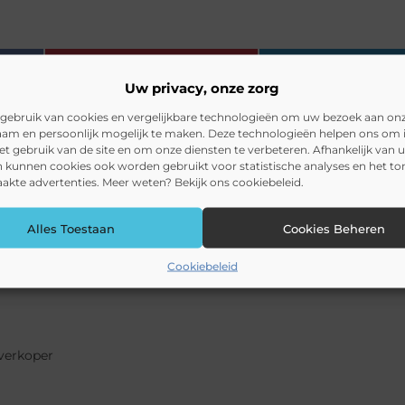
Pinterest
LinkedI
Uw privacy, onze zorg
gebruik van cookies en vergelijkbare technologieën om uw bezoek aan on
am en persoonlijk mogelijk te maken. Deze technologieën helpen ons om i
het gebruik van de site en om onze diensten te verbeteren. Afhankelijk van 
 kunnen cookies ook worden gebruikt voor statistische analyses en het t
kte advertenties. Meer weten? Bekijk ons cookiebeleid.
Alles Toestaan
Cookies Beheren
Cookiebeleid
nverkoper