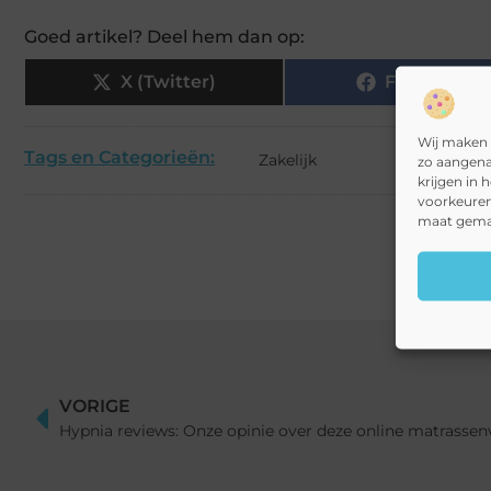
Goed artikel? Deel hem dan op:
X (Twitter)
Facebook
Wij maken 
Tags en Categorieën:
Zakelijk
zo aangena
krijgen in 
voorkeuren
maat gemaa
VORIGE
Hypnia reviews: Onze opinie over deze online matrasse