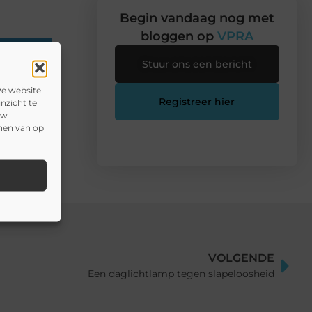
Begin vandaag nog met
bloggen op
VPRA
n
Stuur ons een bericht
ze website
Registreer hier
nzicht te
uw
onen van op
VOLGENDE
Een daglichtlamp tegen slapeloosheid