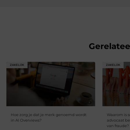
Gerelate
ZAKELIJK
ZAKELIJK
Hoe zorg je dat je merk genoemd wordt
Waarom is s
in AI Overviews?
advocaat be
van fraude?