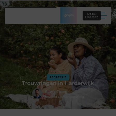
Artikel
Plaatsen
RECREATIE
Trouwringen in Harderwijk
Frank Ploeg
Creatief Contentstrateeg