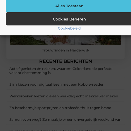
Alles Toestaan
Cookies Beheren
Cookiebeleid
Trouwringen in Harderwijk
RECENTE BERICHTEN
Actief genieten én relaxen: waarom Gelderland de perfecte
vakantiebestemming is
Slim kiezen voor digitaal lezen met een Kobo e-reader
Werkbroeken kiezen die een werkdag echt makkelijker maken
Zo bescherm je sportprijzen en trofeeën thuis tegen brand
Samen even weg? Zo maak je er een onvergetelijk weekend van