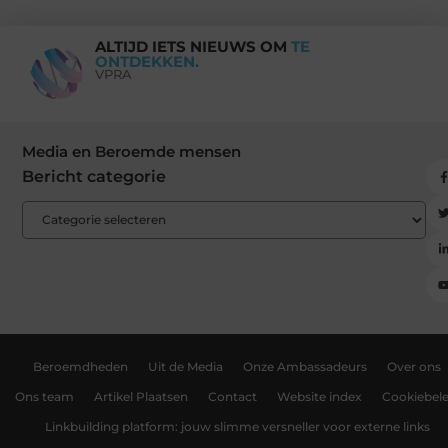
ALTIJD IETS NIEUWS OM
TE
ONTDEKKEN.
VPRA
Media en Beroemde mensen
Bericht categorie
Beroemdheden
Uit de Media
Onze Ambassadeurs
Over ons
Ons team
Artikel Plaatsen
Contact
Website index
Cookiebele
Linkbuilding platform: jouw slimme versneller voor externe links