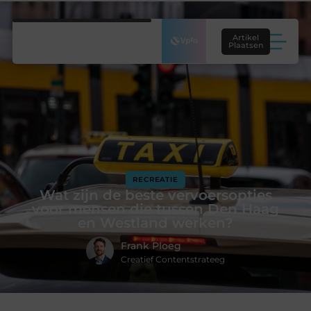
Artikel
Plaatsen
RECREATIE
Wat zijn de beste vervoersopties
voor mensen die tussen Den Haag
en Westland werken?
Frank Ploeg
Creatief Contentstrateeg