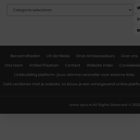
Beroemdheden
Uit de Media
Onze Ambassadeurs
Over ons
Ons team
Artikel Plaatsen
Contact
Website index
Cookiebele
Linkbuilding platform: jouw slimme versneller voor externe links
Geld verdienen met je website: zo bouw je een winstgevend online platf
www.vpra.nl.
All Rights Reserved © 2025