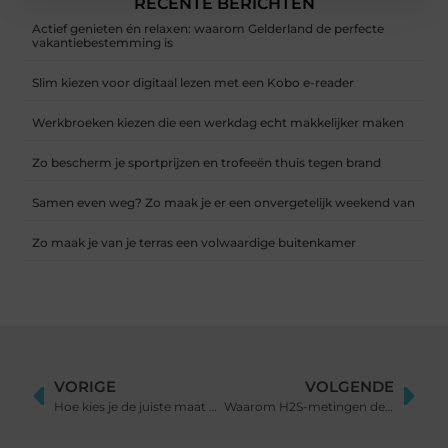
RECENTE BERICHTEN
Actief genieten én relaxen: waarom Gelderland de perfecte
vakantiebestemming is
Slim kiezen voor digitaal lezen met een Kobo e-reader
Werkbroeken kiezen die een werkdag echt makkelijker maken
Zo bescherm je sportprijzen en trofeeën thuis tegen brand
Samen even weg? Zo maak je er een onvergetelijk weekend van
Zo maak je van je terras een volwaardige buitenkamer
VORIGE
VOLGENDE
Hoe kies je de juiste maat diamantboor?
Waarom H2S-metingen de basis vormen van elk geurbestrijdingstraject