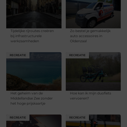
Tijdelijke rijroutes creëren
Zo bestel je gemakkelijk
bij infrastructurele
auto accessoires in
werkzaamheden
Oldenzaal
RECREATIE
RECREATIE
Het geheim van de
Hoe kan ik mijn duofiets
Middellandse Zee zonder
vervoeren?
het hoge prijskaartje
RECREATIE
RECREATIE