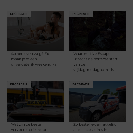
RECREATIE
RECREATIE
Samen even weg? Zo
Waarom Live Escape
maak je er een
Utrecht de perfecte start
onvergetelijk weekend van
van de
vrijdagmiddagborrel is
RECREATIE
RECREATIE
Wat zijn de beste
Zo bestel je gemakkelijk
vervoersopties voor
auto accessoires in