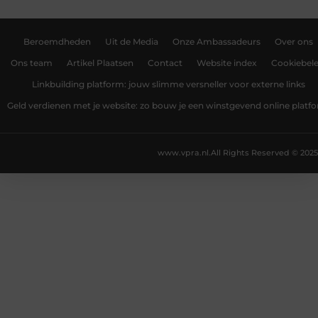
Beroemdheden
Uit de Media
Onze Ambassadeurs
Over ons
Ons team
Artikel Plaatsen
Contact
Website index
Cookiebele
Linkbuilding platform: jouw slimme versneller voor externe links
Geld verdienen met je website: zo bouw je een winstgevend online platf
www.vpra.nl.
All Rights Reserved © 2025