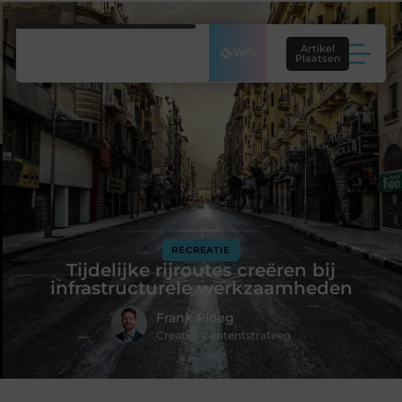
Artikel
Plaatsen
RECREATIE
Tijdelijke rijroutes creëren bij
infrastructurele werkzaamheden
Frank Ploeg
Creatief Contentstrateeg