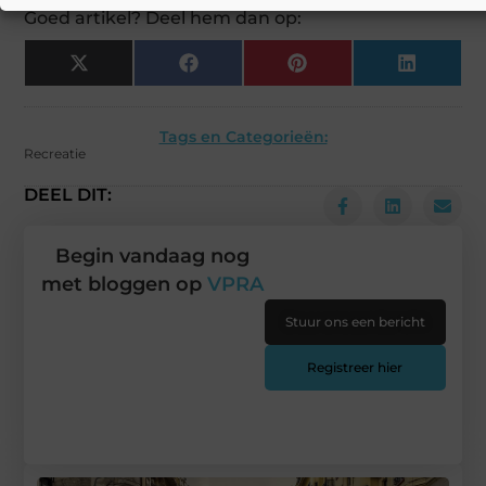
Goed artikel? Deel hem dan op:
X
Facebook
Pinterest
LinkedIn
(Twitter)
Tags en Categorieën:
Recreatie
DEEL DIT:
Begin vandaag nog
met bloggen op
VPRA
Stuur ons een bericht
Registreer hier