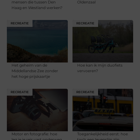
mensen die tussen Den
Oldenzaal
Haag en Westland werken?
RECREATIE
RECREATIE
Het geheim van de
Hoe kan ik mijn duofiets
Middellandse Zee zonder
vervoeren?
het hoge prijskaartje
RECREATIE
RECREATIE
Motor en fotografie: hoe
Toegankelijkheid eerst: hoe
leg je je reis vast onderweg
taxi's een levenslijn zijn