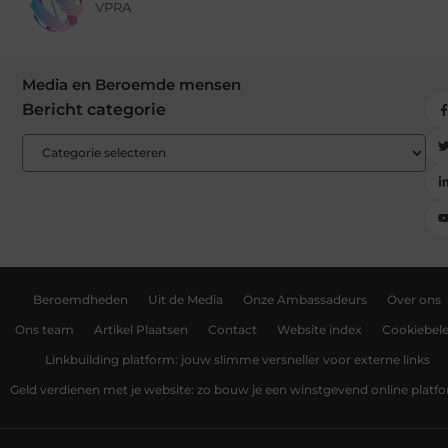
VPRA
Media en Beroemde mensen
Bericht categorie
Beroemdheden
Uit de Media
Onze Ambassadeurs
Over ons
Ons team
Artikel Plaatsen
Contact
Website index
Cookiebele
Linkbuilding platform: jouw slimme versneller voor externe links
Geld verdienen met je website: zo bouw je een winstgevend online platf