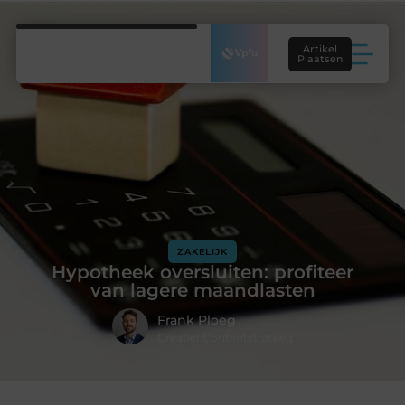
Artikel
Plaatsen
ZAKELIJK
Hypotheek oversluiten: profiteer
van lagere maandlasten
Frank Ploeg
Creatief Contentstrateeg