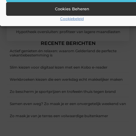
Cookies Beheren
Cookiebeleid
Hypotheek oversluiten: profiteer van lagere maandlasten
RECENTE BERICHTEN
Actief genieten én relaxen: waarom Gelderland de perfecte
vakantiebestemming is
Slim kiezen voor digitaal lezen met een Kobo e-reader
Werkbroeken kiezen die een werkdag echt makkelijker maken
Zo bescherm je sportprijzen en trofeeën thuis tegen brand
Samen even weg? Zo maak je er een onvergetelijk weekend van
Zo maak je van je terras een volwaardige buitenkamer