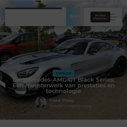
Artikel
Plaatsen
ZAKELIJK
De Mercedes-AMG GT Black Series:
Een meesterwerk van prestaties en
technologie
Frank Ploeg
Creatief Contentstrateeg