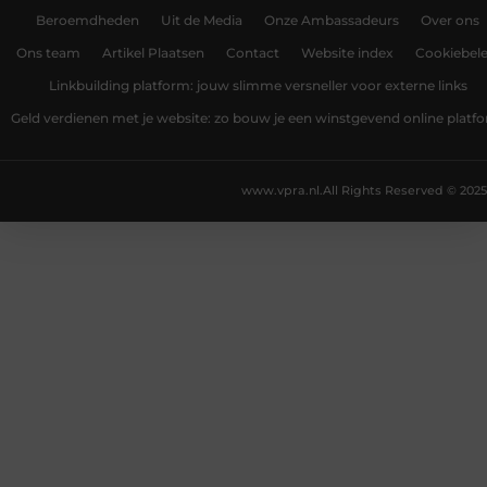
Beroemdheden
Uit de Media
Onze Ambassadeurs
Over ons
Ons team
Artikel Plaatsen
Contact
Website index
Cookiebele
Linkbuilding platform: jouw slimme versneller voor externe links
Geld verdienen met je website: zo bouw je een winstgevend online platf
www.vpra.nl.
All Rights Reserved © 2025