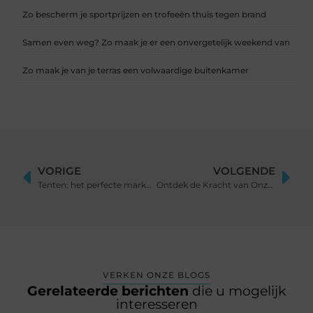
Zo bescherm je sportprijzen en trofeeën thuis tegen brand
Samen even weg? Zo maak je er een onvergetelijk weekend van
Zo maak je van je terras een volwaardige buitenkamer
VORIGE
VOLGENDE
Tenten: het perfecte marketingmiddel met reclame erop!
Ontdek de Kracht van Onze Geavanceerde E-Learning Software
VERKEN ONZE BLOGS
Gerelateerde berichten
die u mogelijk
interesseren