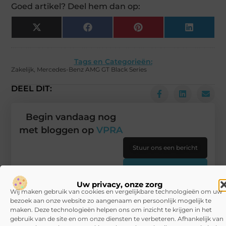
Goed artikel? Deel hem dan op:
X
Facebook
Pinterest
LinkedIn
(Twitter)
Tags en Categorieën:
Zakelijk
,
Mercedes-Benz AMG GT Black Series
DEEL DIT:
Begin vandaag nog
met bloggen op
VPRA
Stuur ons een bericht
Registreer hier
Uw privacy, onze zorg
Wij maken gebruik van cookies en vergelijkbare technologieën om uw
bezoek aan onze website zo aangenaam en persoonlijk mogelijk te
maken. Deze technologieën helpen ons om inzicht te krijgen in het
gebruik van de site en om onze diensten te verbeteren. Afhankelijk van