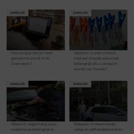
ZAKELIJK
ZAKELIJK
Hoe zorg je dat je merk
Waarom is snel contact
genoemd wordt in AI
met een fraude advocaat
Overviews?
belangrijk als u verdacht
wordt van fraude?
ZAKELIJK
ZAKELIJK
Waarom regelmatig auto-
Rijlessen in Heemstede:
onderhoud belangrijk is
veilig en zelfverzekerd leren