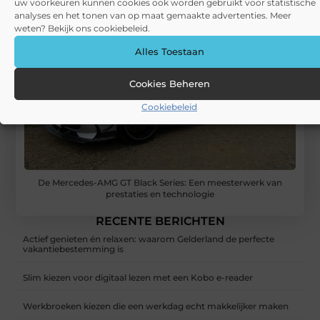
uw voorkeuren kunnen cookies ook worden gebruikt voor statistische
analyses en het tonen van op maat gemaakte advertenties. Meer
weten? Bekijk ons cookiebeleid.
Alles Toestaan
Cookies Beheren
Cookiebeleid
De Mercedes-AMG GT Black Series: Een meesterwerk van
prestaties en technologie
RECENTE BERICHTEN
Actief genieten én relaxen: waarom Gelderland de perfecte
vakantiebestemming is
Slim kiezen voor digitaal lezen met een Kobo e-reader
Werkbroeken kiezen die een werkdag echt makkelijker maken