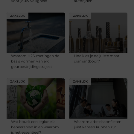
voor jouw veiligheid
autorijden
ZAKELIJK
ZAKELIJK
Waarom H2S-metingen de
Hoe kies je de juiste maat
basis vormen van elk
diamantboor?
geurbestrijdingstraject
ZAKELIJK
ZAKELIJK
Wat houdt een legionella
Waarom arbeidsconflicten
beheersplan in en waarom
juist kansen kunnen zijn
is het essentieel?