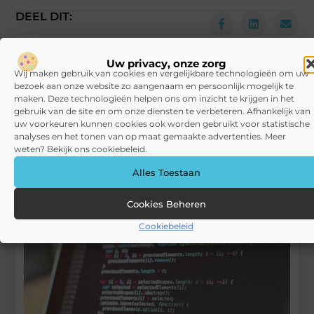
DEEL DIT:
Begin vandaag nog
Uw privacy, onze zorg
met bloggen op
VPRA
Wij maken gebruik van cookies en vergelijkbare technologieën om uw
bezoek aan onze website zo aangenaam en persoonlijk mogelijk te
Stuur ons een bericht
maken. Deze technologieën helpen ons om inzicht te krijgen in het
gebruik van de site en om onze diensten te verbeteren. Afhankelijk van
uw voorkeuren kunnen cookies ook worden gebruikt voor statistische
Registreer hier
analyses en het tonen van op maat gemaakte advertenties. Meer
weten? Bekijk ons cookiebeleid.
Alles Toestaan
Cookies Beheren
Cookiebeleid