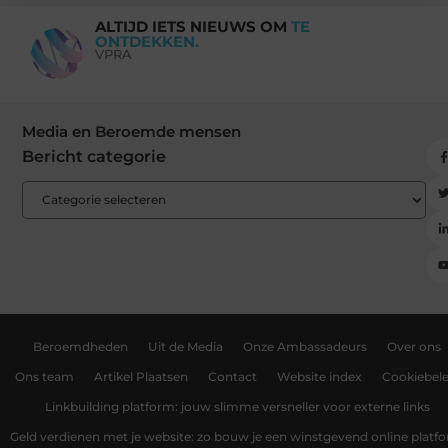
ALTIJD IETS NIEUWS OM
TE
ONTDEKKEN.
VPRA
Media en Beroemde mensen
Bericht categorie
Beroemdheden
Uit de Media
Onze Ambassadeurs
Over ons
Ons team
Artikel Plaatsen
Contact
Website index
Cookiebele
Linkbuilding platform: jouw slimme versneller voor externe links
Geld verdienen met je website: zo bouw je een winstgevend online platf