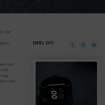
ën
die
DEEL DIT:
aten.
pelen met
s het
k nog
zen voor