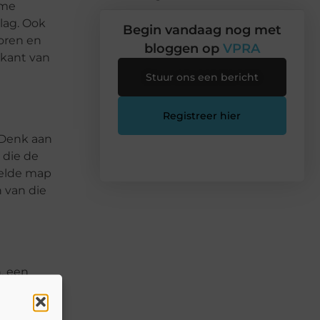
mme
lag. Ook
Begin vandaag nog met
soren en
bloggen op
VPRA
 kant van
Stuur ons een bericht
Registreer hier
 Denk aan
 die de
eelde map
n van die
n, een
 gebruikt
st