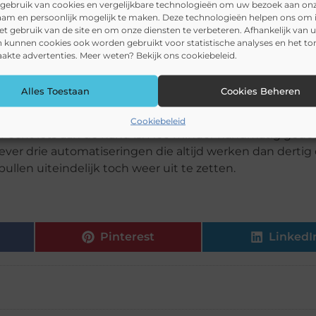
 een half uur per week om je weekplanning te maken, re
gebruik van cookies en vergelijkbare technologieën om uw bezoek aan on
am en persoonlijk mogelijk te maken. Deze technologieën helpen ons om i
ën te genereren voor een hobbyproject. Dan blijft het e
het gebruik van de site en om onze diensten te verbeteren. Afhankelijk van 
ding.
 kunnen cookies ook worden gebruikt voor statistische analyses en het t
kte advertenties. Meer weten? Bekijk ons cookiebeleid.
onder jou blijven werken
Alles Toestaan
Cookies Beheren
adenkt. De echte winst zit in automatiseringen die op de
aanwezigheid, een ventilator die aanspringt als het bin
Cookiebeleid
r echt iets aan de hand is. Hoe minder handmatig gedo
ever drie automatiseringen die altijd werken dan dertig d
pullen uiteindelijk toch weer uit te zetten.
Pinterest
LinkedI