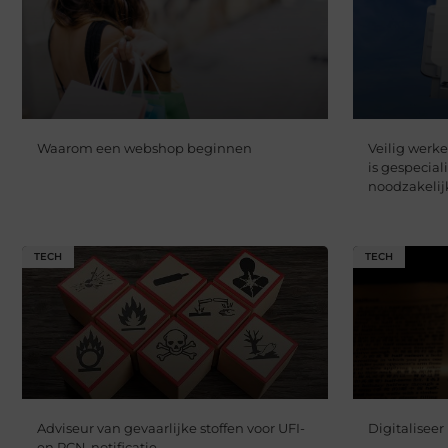
Waarom een webshop beginnen
Veilig werk
is gespecia
noodzakelij
TECH
TECH
Adviseur van gevaarlijke stoffen voor UFI-
Digitalisee
en PCN-notificatie