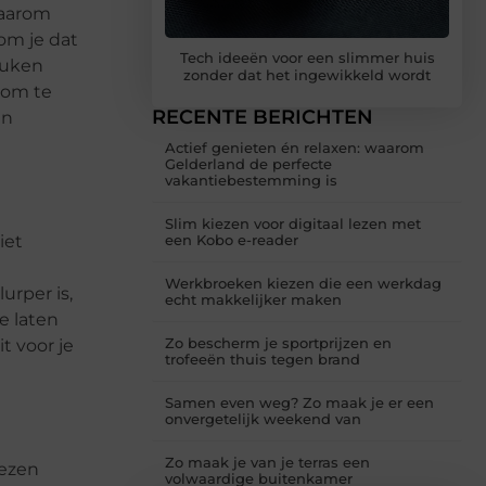
daarom
om je dat
Tech ideeën voor een slimmer huis
euken
zonder dat het ingewikkeld wordt
 om te
RECENTE BERICHTEN
én
Actief genieten én relaxen: waarom
Gelderland de perfecte
vakantiebestemming is
Slim kiezen voor digitaal lezen met
iet
een Kobo e-reader
Werkbroeken kiezen die een werkdag
urper is,
echt makkelijker maken
e laten
Zo bescherm je sportprijzen en
t voor je
trofeeën thuis tegen brand
Samen even weg? Zo maak je er een
onvergetelijk weekend van
Zo maak je van je terras een
iezen
volwaardige buitenkamer