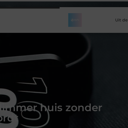
Uit d
slimmer huis zonder
ordt