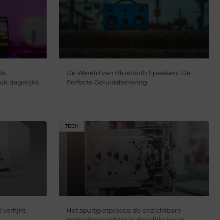
ds
De Wereld van Bluetooth Speakers: De
uk dagelijks
Perfecte Geluidsbeleving
TECH
verfijnt
Het spuitgietproces: de onzichtbare
technologie achter je dagelijks leven