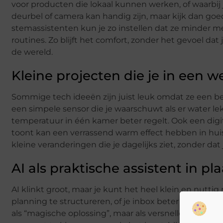
voor producten die lokaal kunnen werken, of waarbij 
deurbel of camera kan handig zijn, maar kijk dan goed
stemassistenten kun je zo instellen dat ze minder me
routines. Zo blijft het comfort, zonder het gevoel da
de wereld.
Kleine projecten die je in een
Sommige tech ideeën zijn juist leuk omdat ze een be
een simpele sensor die je waarschuwt als er water l
temperatuur in één kamer beter regelt. Ook een digit
toont kan een verrassend warm effect hebben in huis, 
kleine veranderingen die je dagelijks ziet, zonder dat
AI als praktische assistent in p
AI klinkt groot, maar je kunt het heel klein en nutti
planning te structureren, of je inbox beter op te ruim
als “magische oplossing”, maar als versneller van ta