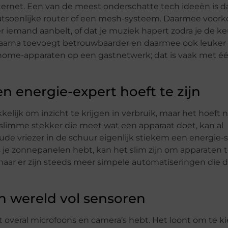
nternet. Een van de meest onderschatte tech ideeën is 
fatsoenlijke router of een mesh-systeem. Daarmee voork
 iemand aanbelt, of dat je muziek hapert zodra je de k
je daarna toevoegt betrouwbaarder en daarmee ook leuker
 home-apparaten op een gastnetwerk; dat is vaak met é
n energie-expert hoeft te zijn
ijk om inzicht te krijgen in verbruik, maar het hoeft n
limme stekker die meet wat een apparaat doet, kan al
oude vriezer in de schuur eigenlijk stiekem een energie-sl
s je zonnepanelen hebt, kan het slim zijn om apparaten t
maar er zijn steeds meer simpele automatiseringen die di
en wereld vol sensoren
iet overal microfoons en camera’s hebt. Het loont om te k