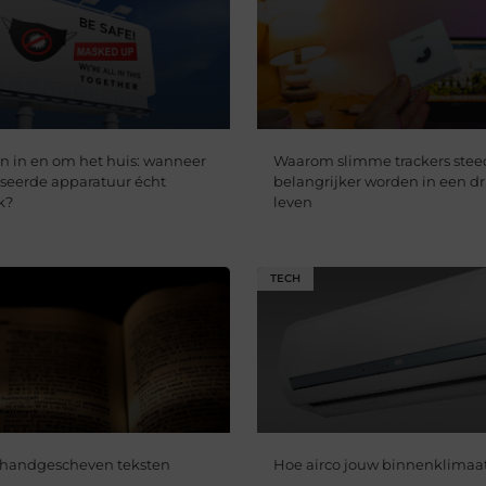
en in en om het huis: wanneer
Waarom slimme trackers stee
liseerde apparatuur écht
belangrijker worden in een dr
k?
leven
TECH
r handgescheven teksten
Hoe airco jouw binnenklimaat 