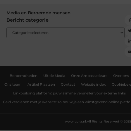
Media en Beroemde mensen
Bericht categorie
Beroemdheden
Uit de Media
Onze Ambassadeurs
Over ons
Ons team
Artikel Plaatsen
Contact
Website index
Cookiebele
Linkbuilding platform: jouw slimme versneller voor externe links
Geld verdienen met je website: zo bouw je een winstgevend online platf
www.vpra.nl.
All Rights Reserved © 2025