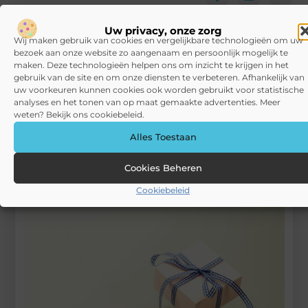
Begin vandaag nog
Uw privacy, onze zorg
Wij maken gebruik van cookies en vergelijkbare technologieën om uw
met bloggen op
VPRA
bezoek aan onze website zo aangenaam en persoonlijk mogelijk te
maken. Deze technologieën helpen ons om inzicht te krijgen in het
Stuur ons een bericht
gebruik van de site en om onze diensten te verbeteren. Afhankelijk van
uw voorkeuren kunnen cookies ook worden gebruikt voor statistische
Registreer hier
analyses en het tonen van op maat gemaakte advertenties. Meer
weten? Bekijk ons cookiebeleid.
Alles Toestaan
Cookies Beheren
Cookiebeleid