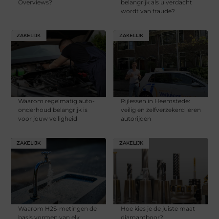
Overviews?
belangrijk als u verdacht
wordt van fraude?
ZAKELIJK
ZAKELIJK
Waarom regelmatig auto-
Rijlessen in Heemstede:
onderhoud belangrijk is
veilig en zelfverzekerd leren
voor jouw veiligheid
autorijden
ZAKELIJK
ZAKELIJK
Waarom H2S-metingen de
Hoe kies je de juiste maat
basis vormen van elk
diamantboor?