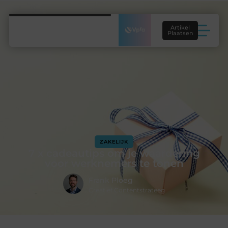
Artikel
Plaatsen
ZAKELIJK
7 x cadeautips om je waardering
voor werknemers te tonen
Frank Ploeg
Creatief Contentstrateeg