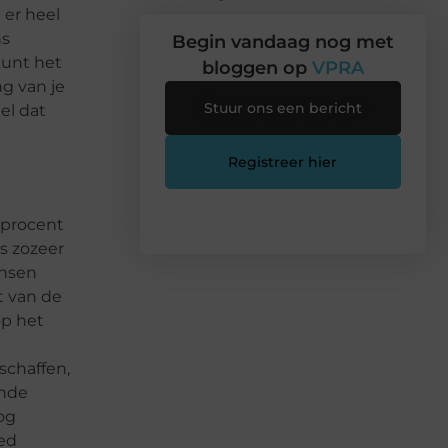
 er heel
ns
Begin vandaag nog met
kunt het
bloggen op
VPRA
ng van je
Stuur ons een bericht
el dat
Registreer hier
 procent
s zozeer
ensen
t van de
op het
schaffen,
ende
og
ed