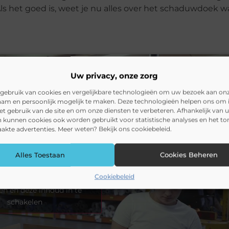
s het goed is, weet je nu alles over het schaduwdoek wa
Uw privacy, onze zorg
gebruik van cookies en vergelijkbare technologieën om uw bezoek aan on
am en persoonlijk mogelijk te maken. Deze technologieën helpen ons om i
het gebruik van de site en om onze diensten te verbeteren. Afhankelijk van 
 kunnen cookies ook worden gebruikt voor statistische analyses en het t
kte advertenties. Meer weten? Bekijk ons cookiebeleid.
Alles Toestaan
Cookies Beheren
Cookiebeleid
 marketing cookies te
en en deze inhoud in te
schakelen