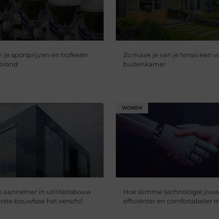
 je sportprijzen en trofeeën
Zo maak je van je terras een 
 brand
buitenkamer
WONEN
aannemer in utiliteitsbouw
Hoe slimme technologie jou
erste bouwfase het verschil
efficiënter en comfortabeler 