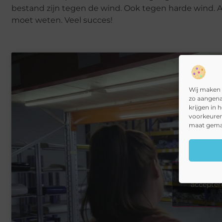
bestand zijn tegen de wind. Ook tegen harde wind. Al
moet weten. Veel succes!
Wij maken 
zo aangena
krijgen in 
voorkeuren
maat gemaa
Klik om
accepter