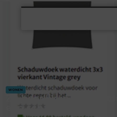
WONEN
Zit heerlijk in de scha
een schaduwdoek