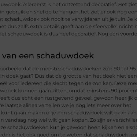
doek. Allereerst is het ontzettend decoratief. Het ziet
 in gebruik en snel op te hangen, het ziet er ook nog ee
het schaduwdoek ook nooit te verwijderen uit je tuin. Je 
 dus zelfs extra details geeft aan de sfeervolle inrichti
. Het schaduwdoek is dus heel decoratief. Nog een voorde
n van een schaduwdoek
bijvoorbeeld dat de meeste schaduwdoeken zo’n 90 tot 95
in doek gaat? Dus dat de grootte van het doek niet een
rdeel voor iedereen die slecht tegen de zon kan. Deze m
duwdoek kunnen gaan zitten, omdat minstens 90 procen
eft dus echt een rustgevend gevoel: gewoon heerlijk 
 laatste alinea vertellen we je nog iets meer over het
ze kunt gaan maken of je een schaduwdoek wilt gaan aan
en vandaag nog wel wilt gaan kopen. Zo zijn er verschill
deze schaduwdoeken kun je gewoon heen kijken en alsn
erder is het ook goed om te weten dat schaduwdoek go