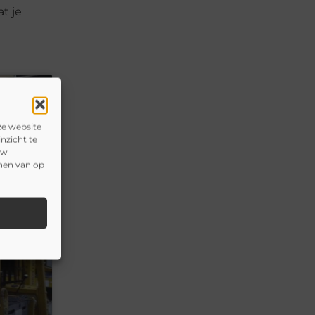
t je
ze website
nzicht te
uw
onen van op