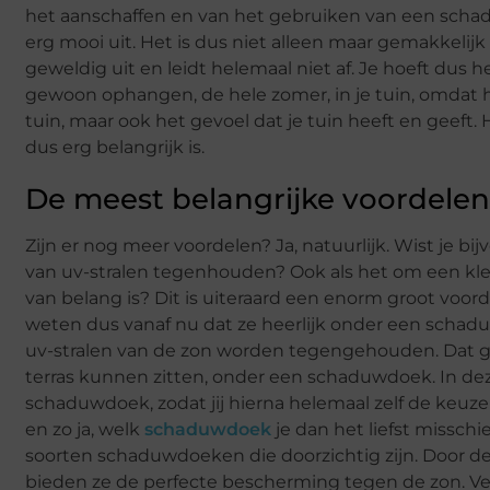
het aanschaffen en van het gebruiken van een schaduw
erg mooi uit. Het is dus niet alleen maar gemakkelijk
geweldig uit en leidt helemaal niet af. Je hoeft dus 
gewoon ophangen, de hele zomer, in je tuin, omdat het
tuin, maar ook het gevoel dat je tuin heeft en geeft
dus erg belangrijk is.
De meest belangrijke voordele
Zijn er nog meer voordelen? Ja, natuurlijk. Wist je 
van uv-stralen tegenhouden? Ook als het om een kle
van belang is? Dit is uiteraard een enorm groot voo
weten dus vanaf nu dat ze heerlijk onder een scha
uv-stralen van de zon worden tegengehouden. Dat ge
terras kunnen zitten, onder een schaduwdoek. In deze
schaduwdoek, zodat jij hierna helemaal zelf de keu
en zo ja, welk
schaduwdoek
je dan het liefst misschi
soorten schaduwdoeken die doorzichtig zijn. Door 
bieden ze de perfecte bescherming tegen de zon. V