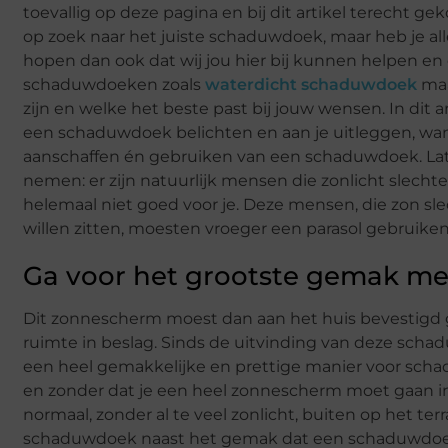
toevallig op deze pagina en bij dit artikel terecht g
op zoek naar het juiste schaduwdoek, maar heb je 
hopen dan ook dat wij jou hier bij kunnen helpen en 
schaduwdoeken zoals
waterdicht schaduwdoek
maa
zijn en welke het beste past bij jouw wensen. In dit 
een schaduwdoek belichten en aan je uitleggen, want
aanschaffen én gebruiken van een schaduwdoek. Late
nemen: er zijn natuurlijk mensen die zonlicht slechte
helemaal niet goed voor je. Deze mensen, die zon sle
willen zitten, moesten vroeger een parasol gebruike
Ga voor het grootste gemak m
Dit zonnescherm moest dan aan het huis bevestigd g
ruimte in beslag. Sinds de uitvinding van deze sch
een heel gemakkelijke en prettige manier voor schad
en zonder dat je een heel zonnescherm moet gaan ins
normaal, zonder al te veel zonlicht, buiten op het te
schaduwdoek naast het gemak dat een schaduwdoek e