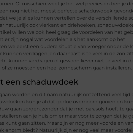
ekomen. Of misschien weet je het wel precies en ben je d
alleen nog niet het meest perfecte schaduwdoek gevon
dat we je alles kunnen vertellen over de verschillende s
r natuurlijk ook vierkant en driehoeken, schaduwdoeke
artikel willen we ook heel graag de voordelen van het ge
 er zijn nogal wat voordelen als het aankomt op het
n we eerst een oudere situatie van vroeger onder de l
r kunnen verdragen, en daarnaast is te veel in de zon zi
cht kunnen verdragen of gewoon liever niet te veel in d
n of ze moesten een heel zonnescherm gaan installeren.
et een schaduwdoek
aan worden en dit nam natuurlijk ontzettend veel tijd 
aduwdoeken kun je al dat gedoe overboord gooien en kun
uw gaan zorgen, zonder dat je met parasols hoeft te ga
talleren aan je huis om er maar voor te zorgen dat je
rras kunt gaan zitten. Maar zijn er nog meer voordelen va
norm biedt? Natuurlijk zijn er nog veel meer voorde