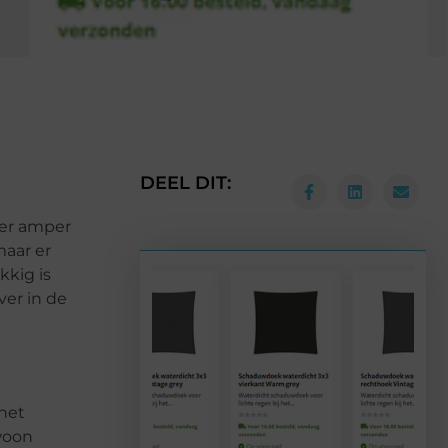
DEEL DIT:
 er amper
maar er
kkig is
ver in de
 het
woon