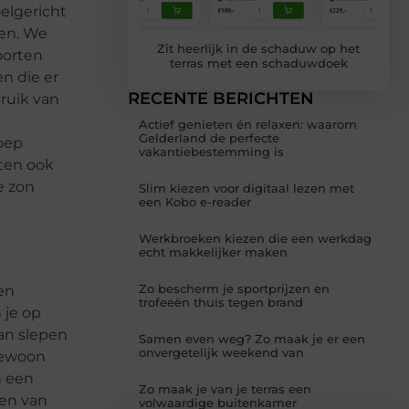
oelgericht
den. We
Zit heerlijk in de schaduw op het
oorten
terras met een schaduwdoek
n die er
RECENTE BERICHTEN
bruik van
Actief genieten én relaxen: waarom
Gelderland de perfecte
oep
vakantiebestemming is
tten ook
e zon
Slim kiezen voor digitaal lezen met
een Kobo e-reader
Werkbroeken kiezen die een werkdag
echt makkelijker maken
Zo bescherm je sportprijzen en
en
trofeeën thuis tegen brand
 je op
an slepen
Samen even weg? Zo maak je er een
onvergetelijk weekend van
 gewoon
n een
Zo maak je van je terras een
len van
volwaardige buitenkamer