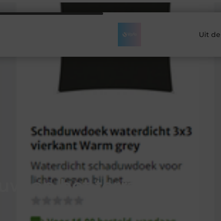
Uit d
duw op het terras met