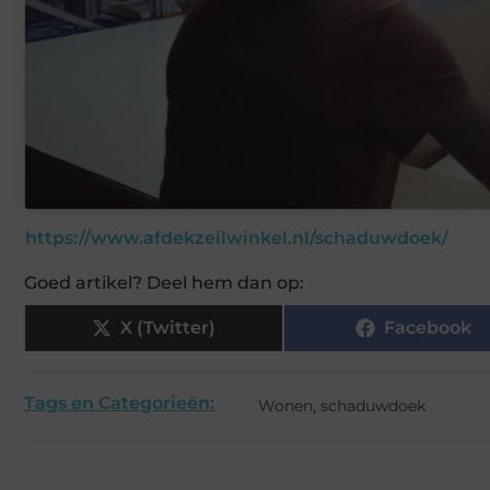
https://www.afdekzeilwinkel.nl/schaduwdoek/
Goed artikel? Deel hem dan op:
X (Twitter)
Facebook
Tags en Categorieën:
Wonen
,
schaduwdoek