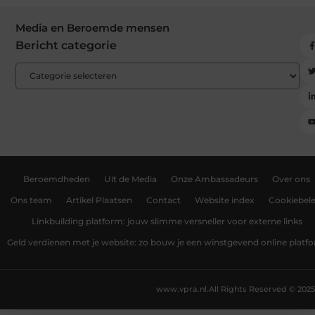
Media en Beroemde mensen
Bericht categorie
Beroemdheden
Uit de Media
Onze Ambassadeurs
Over ons
Ons team
Artikel Plaatsen
Contact
Website index
Cookiebele
Linkbuilding platform: jouw slimme versneller voor externe links
Geld verdienen met je website: zo bouw je een winstgevend online platf
www.vpra.nl.
All Rights Reserved © 2025