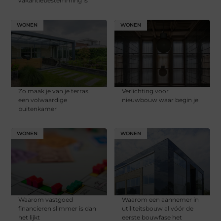
vakantiebestemming is
WONEN
WONEN
Zo maak je van je terras
Verlichting voor
een volwaardige
nieuwbouw waar begin je
buitenkamer
WONEN
WONEN
Waarom vastgoed
Waarom een aannemer in
financieren slimmer is dan
utiliteitsbouw al vóór de
het lijkt
eerste bouwfase het