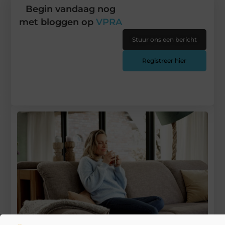
Begin vandaag nog
met bloggen op
VPRA
Stuur ons een bericht
Registreer hier