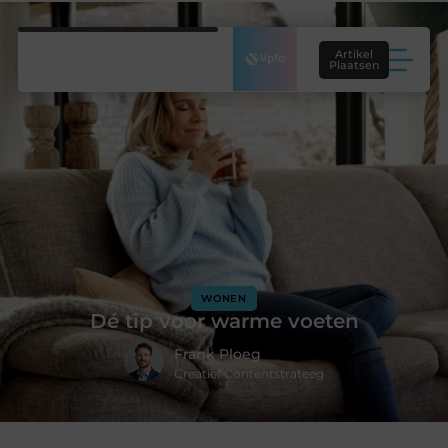
Artikel
Plaatsen
WONEN
Dé tip voor warme voeten
Frank Ploeg
Creatief Contentstrateeg