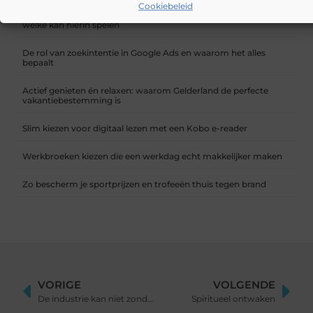
Cookiebeleid
Waarom zijn supplementen een belangrijke aanvulling, en
welke kan hierin spelen
De rol van zoekintentie in Google Ads en waarom het alles
bepaalt
Actief genieten én relaxen: waarom Gelderland de perfecte
vakantiebestemming is
Slim kiezen voor digitaal lezen met een Kobo e-reader
Werkbroeken kiezen die een werkdag echt makkelijker maken
Zo bescherm je sportprijzen en trofeeën thuis tegen brand
VORIGE
VOLGENDE
De industrie kan niet zonder goede kraanbedieningen
Spiritueel ontwaken