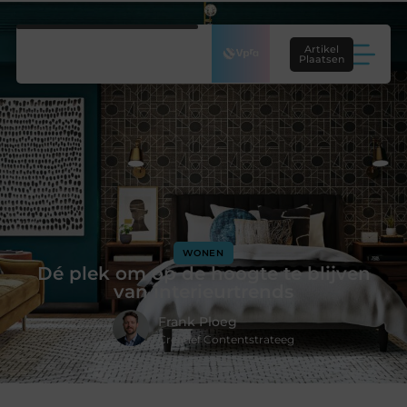
Artikel
Plaatsen
WONEN
Dé plek om op de hoogte te blijven
van interieurtrends
Frank Ploeg
Creatief Contentstrateeg