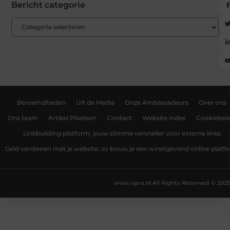
Bericht categorie
Beroemdheden
Uit de Media
Onze Ambassadeurs
Over ons
Ons team
Artikel Plaatsen
Contact
Website index
Cookiebele
Linkbuilding platform: jouw slimme versneller voor externe links
Geld verdienen met je website: zo bouw je een winstgevend online platf
www.vpra.nl.
All Rights Reserved © 2025