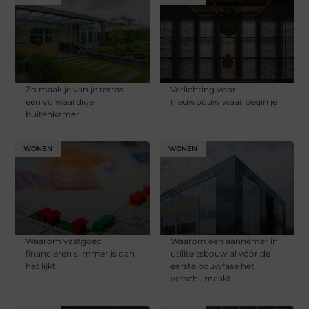
Zo maak je van je terras
Verlichting voor
een volwaardige
nieuwbouw waar begin je
buitenkamer
WONEN
WONEN
Waarom vastgoed
Waarom een aannemer in
financieren slimmer is dan
utiliteitsbouw al vóór de
het lijkt
eerste bouwfase het
verschil maakt