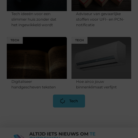
Tech ideeën voor een
Adviseur van gevaarlijke
slimmer huis zonder dat
stoffen voor UFI- en PCN-
het ingewikkeld wordt
notificatie
TECH
TECH
Digitaliseer
Hoe airco jouw
handgescheven teksten
binnenklimaat verfijnt
Tech
ALTIJD IETS NIEUWS OM
TE