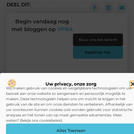
DEEL DIT:
Begin vandaag nog
met bloggen op
VPRA
Stuur ons een bericht
Registreer hier
Uw privacy, onze zorg
Wij maken gebruik van cookies en vergelijkbare technologieën om uw
bezoek aan onze website zo aangenaam en persoonlijk mogelijk te
maken. Deze technologieën helpen ons om inzicht te krijgen in het
gebruik van de site en om onze diensten te verbeteren. Afhankelijk van
uw voorkeuren kunnen cookies ook worden gebruikt voor statistische
analyses en het tonen van op maat gemaakte advertenties. Meer
weten? Bekijk ons cookiebeleid.
Alles Toestaan