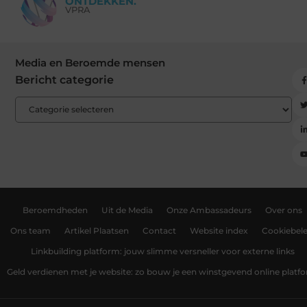
ONTDEKKEN.
VPRA
Media en Beroemde mensen
Bericht categorie
Beroemdheden
Uit de Media
Onze Ambassadeurs
Over ons
Ons team
Artikel Plaatsen
Contact
Website index
Cookiebele
Linkbuilding platform: jouw slimme versneller voor externe links
Geld verdienen met je website: zo bouw je een winstgevend online platf