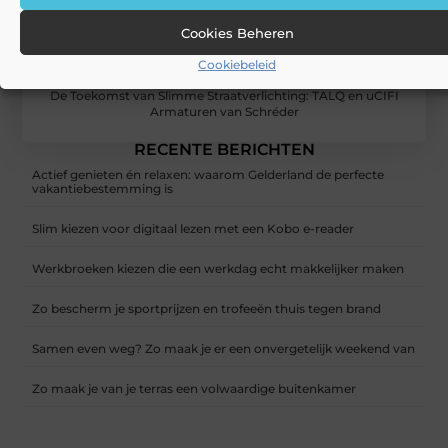
Cookies Beheren
Cookiebeleid
De Toekomst van Slimme Straatverlichting: TALQ en uCIFI
Armaturen van Schréder
RECENTE BERICHTEN
Actief genieten én relaxen: waarom Gelderland de perfecte
vakantiebestemming is
Slim kiezen voor digitaal lezen met een Kobo e-reader
Werkbroeken kiezen die een werkdag echt makkelijker maken
Zo bescherm je sportprijzen en trofeeën thuis tegen brand
Samen even weg? Zo maak je er een onvergetelijk weekend van
Zo maak je van je terras een volwaardige buitenkamer