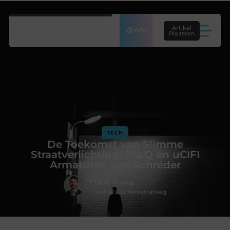
Artikel
Plaatsen
TECH
De Toekomst van Slimme
Straatverlichting: TALQ en uCIFI
Armaturen van Schréder
Frank Ploeg
Creatief Contentstrateeg