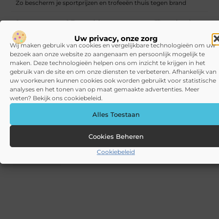
Zo bescherm je sportprijzen en trofeeën thuis tegen brand
Samen even weg? Zo maak je er een onvergetelijk weekend van
Uw privacy, onze zorg
Zo maak je van je terras een volwaardige buitenkamer
Wij maken gebruik van cookies en vergelijkbare technologieën om uw
bezoek aan onze website zo aangenaam en persoonlijk mogelijk te
Verlichting voor nieuwbouw waar begin je
maken. Deze technologieën helpen ons om inzicht te krijgen in het
gebruik van de site en om onze diensten te verbeteren. Afhankelijk van
CATEGORIEËN
uw voorkeuren kunnen cookies ook worden gebruikt voor statistische
analyses en het tonen van op maat gemaakte advertenties. Meer
weten? Bekijk ons cookiebeleid.
Blog
(10)
Games
(72)
Gezondheid
(75)
Alles Toestaan
Kunst
(4)
Recreatie
(52)
Sociaal
(32)
Sport
(12)
Cookies Beheren
Tech
(38)
Winkelen
(53)
Wonen
(136)
Cookiebeleid
Zakelijk
(154)