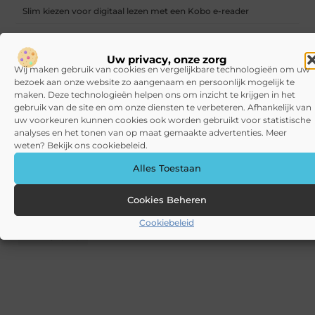
Slim kiezen voor digitaal lezen met een Kobo e-reader
Werkbroeken kiezen die een werkdag echt makkelijker maken
Uw privacy, onze zorg
Zo bescherm je sportprijzen en trofeeën thuis tegen brand
Wij maken gebruik van cookies en vergelijkbare technologieën om uw
bezoek aan onze website zo aangenaam en persoonlijk mogelijk te
maken. Deze technologieën helpen ons om inzicht te krijgen in het
Samen even weg? Zo maak je er een onvergetelijk weekend van
gebruik van de site en om onze diensten te verbeteren. Afhankelijk van
CATEGORIEËN
uw voorkeuren kunnen cookies ook worden gebruikt voor statistische
analyses en het tonen van op maat gemaakte advertenties. Meer
weten? Bekijk ons cookiebeleid.
Blog
(10)
Games
(72)
Gezondheid
(75)
Alles Toestaan
Kunst
(4)
Recreatie
(53)
Sociaal
(32)
Sport
(12)
Cookies Beheren
Tech
(39)
Winkelen
(53)
Wonen
(136)
Cookiebeleid
Zakelijk
(154)