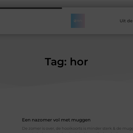
Uit d
Tag: hor
Een nazomer vol met muggen
De zomer is over, de hooikoorts is minder sterk & de mu