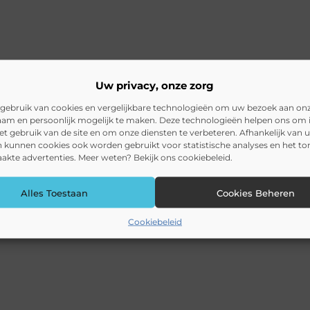
Uw privacy, onze zorg
gebruik van cookies en vergelijkbare technologieën om uw bezoek aan on
am en persoonlijk mogelijk te maken. Deze technologieën helpen ons om i
het gebruik van de site en om onze diensten te verbeteren. Afhankelijk van 
 kunnen cookies ook worden gebruikt voor statistische analyses en het t
kte advertenties. Meer weten? Bekijk ons cookiebeleid.
Alles Toestaan
Cookies Beheren
Cookiebeleid