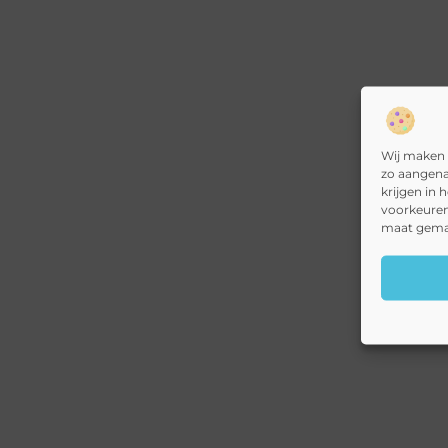
Wij maken 
zo aangena
krijgen in 
voorkeuren
maat gemaa