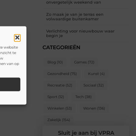
onvergetelijk weekend van
Zo maak je van je terras een
volwaardige buitenkamer
Verlichting voor nieuwbouw waar
begin je
CATEGORIEËN
ze website
nzicht te
uw
Blog
(10)
Games
(72)
onen van op
Gezondheid
(75)
Kunst
(4)
Recreatie
(52)
Sociaal
(32)
Sport
(12)
Tech
(38)
Winkelen
(53)
Wonen
(136)
Zakelijk
(154)
Sluit je aan bij VPRA