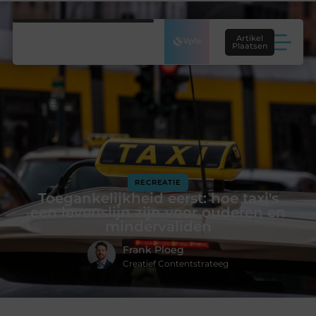
Artikel
Plaatsen
RECREATIE
Toegankelijkheid eerst: hoe taxi's
een levenslijn zijn voor ouderen en
mindervaliden
Frank Ploeg
Creatief Contentstrateeg