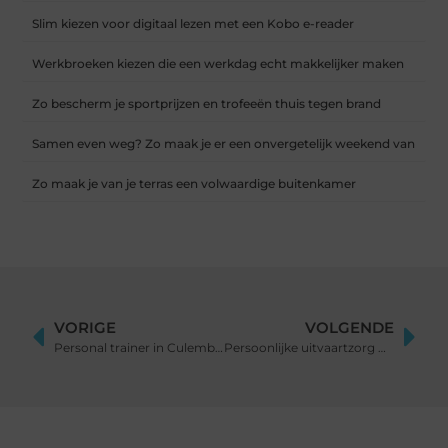
Slim kiezen voor digitaal lezen met een Kobo e-reader
Werkbroeken kiezen die een werkdag echt makkelijker maken
Zo bescherm je sportprijzen en trofeeën thuis tegen brand
Samen even weg? Zo maak je er een onvergetelijk weekend van
Zo maak je van je terras een volwaardige buitenkamer
VORIGE
VOLGENDE
Personal trainer in Culemborg voor uw ultieme resultaat
Persoonlijke uitvaartzorg met aandacht en rust – hoe doe je dat?