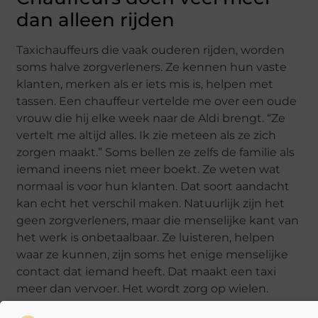
dan alleen rijden
Taxichauffeurs die vaak ouderen rijden, worden
soms halve zorgverleners. Ze kennen hun vaste
klanten, merken als er iets mis is, helpen met
tassen. Een chauffeur vertelde me over een oude
vrouw die hij elke week naar de Aldi brengt. “Ze
vertelt me altijd alles. Ik zie meteen als ze zich
zorgen maakt.” Soms bellen ze zelfs de familie als
iemand ineens niet meer boekt. Ze weten wat
normaal is voor hun klanten. Dat soort aandacht
kan echt het verschil maken. Natuurlijk zijn het
geen zorgverleners, maar die menselijke kant van
het werk is onbetaalbaar. Ze luisteren, helpen
waar ze kunnen, zijn soms het enige menselijke
contact dat iemand heeft. Dat maakt een taxi
meer dan vervoer. Het wordt zorg op wielen.