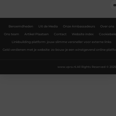
Beroemdheden
Uit de Media
Onze Ambassadeurs
Over ons
Ons team
Artikel Plaatsen
Contact
Website index
Cookiebele
Linkbuilding platform: jouw slimme versneller voor externe links
Geld verdienen met je website: zo bouw je een winstgevend online platf
www.vpra.nl.
All Rights Reserved © 2025