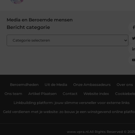
Media en Beroemde mensen
Bericht categorie
Beroemdheden
Uit de Media
Onze Ambassadeurs
Over ons
Ons team
Artikel Plaatsen
Contact
Website index
Cookiebele
Linkbuilding platform: jouw slimme versneller voor externe links
Geld verdienen met je website: zo bouw je een winstgevend online platf
www.vpra.nl.
All Rights Reserved © 2025