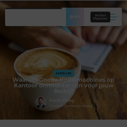
Artikel
Plaatsen
ZAKELIJK
Waarom Goede Koffiemachines op
Kantoor onmisbaar zijn voor jouw
Bedrijf
Frank Ploeg
Creatief Contentstrateeg