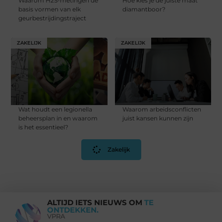
Waarom H2S-metingen de
Hoe kies je de juiste maat
basis vormen van elk
diamantboor?
geurbestrijdingstraject
ZAKELIJK
ZAKELIJK
Wat houdt een legionella
Waarom arbeidsconflicten
beheersplan in en waarom
juist kansen kunnen zijn
is het essentieel?
Zakelijk
ALTIJD IETS NIEUWS OM
TE
ONTDEKKEN.
VPRA