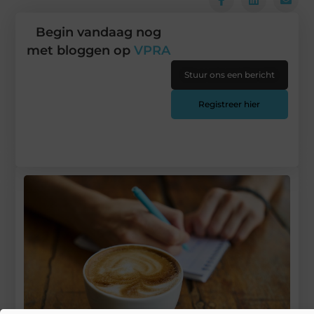
Begin vandaag nog
met bloggen op
VPRA
Stuur ons een bericht
Registreer hier