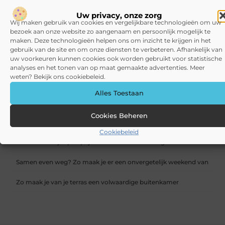
Uw privacy, onze zorg
Wij maken gebruik van cookies en vergelijkbare technologieën om uw
bezoek aan onze website zo aangenaam en persoonlijk mogelijk te
Waarom Goede Koffiemachines op Kantoor onmisbaar zijn
maken. Deze technologieën helpen ons om inzicht te krijgen in het
voor jouw Bedrijf
gebruik van de site en om onze diensten te verbeteren. Afhankelijk van
uw voorkeuren kunnen cookies ook worden gebruikt voor statistische
RECENTE BERICHTEN
analyses en het tonen van op maat gemaakte advertenties. Meer
Actief genieten én relaxen: waarom Gelderland de perfecte
weten? Bekijk ons cookiebeleid.
vakantiebestemming is
Alles Toestaan
Slim kiezen voor digitaal lezen met een Kobo e-reader
Cookies Beheren
Werkbroeken kiezen die een werkdag echt makkelijker maken
Cookiebeleid
Zo bescherm je sportprijzen en trofeeën thuis tegen brand
Samen even weg? Zo maak je er een onvergetelijk weekend van
Zo maak je van je terras een volwaardige buitenkamer