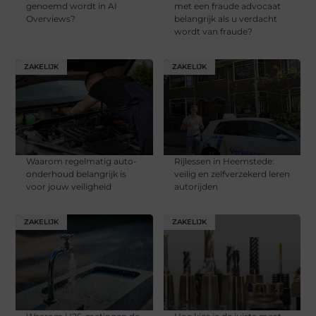
genoemd wordt in AI
met een fraude advocaat
Overviews?
belangrijk als u verdacht
wordt van fraude?
ZAKELIJK
ZAKELIJK
Waarom regelmatig auto-
Rijlessen in Heemstede:
onderhoud belangrijk is
veilig en zelfverzekerd leren
voor jouw veiligheid
autorijden
ZAKELIJK
ZAKELIJK