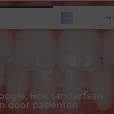
Uit d
oogle: Hoe tandartsen
n door patiënten