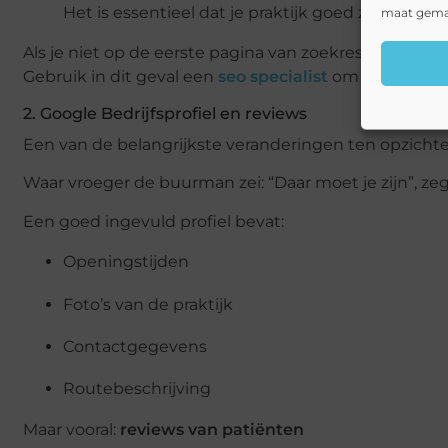
Het is essentieel dat je praktijk goed zichtbaar i
maat gemaa
Als je niet op de eerste pagina van zoekresultaten ver
Gebruik in dit geval een
seo specialist
om je vindbaar
2. Google Bedrijfsprofiel en reviews
Een van de belangrijkste veranderingen ten opzichte 
Waar vroeger de buurman zei: “Daar moet je zijn”, zeg
Een goed ingevuld profiel bevat:
Openingstijden
Foto’s van de praktijk
Contactgegevens
Routebeschrijving
Maar vooral:
reviews van patiënten