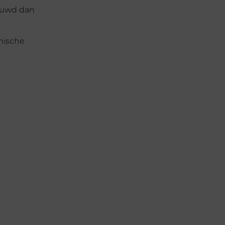
rouwd dan
thische