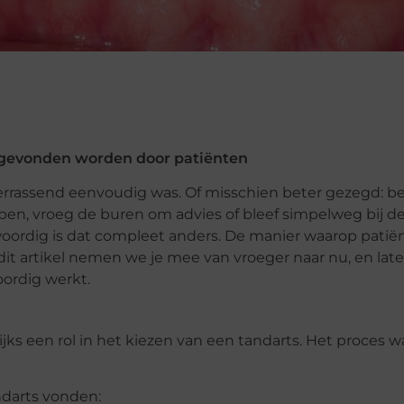
r gevonden worden door patiënten
verrassend eenvoudig was. Of misschien beter gezegd: be
en, vroeg de buren om advies of bleef simpelweg bij de
woordig is dat compleet anders. De manier waarop patië
 dit artikel nemen we je mee van vroeger naar nu, en lat
rdig werkt.
ks een rol in het kiezen van een tandarts. Het proces w
ndarts vonden: