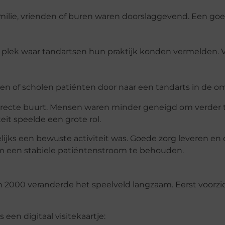
milie, vrienden of buren waren doorslaggevend. Een go
é plek waar tandartsen hun praktijk konden vermelden.
en of scholen patiënten door naar een tandarts in de o
directe buurt. Mensen waren minder geneigd om verder t
teit speelde een grote rol.
jks een bewuste activiteit was. Goede zorg leveren en
om een stabiele patiëntenstroom te behouden.
n 2000 veranderde het speelveld langzaam. Eerst voorzic
 een digitaal visitekaartje: