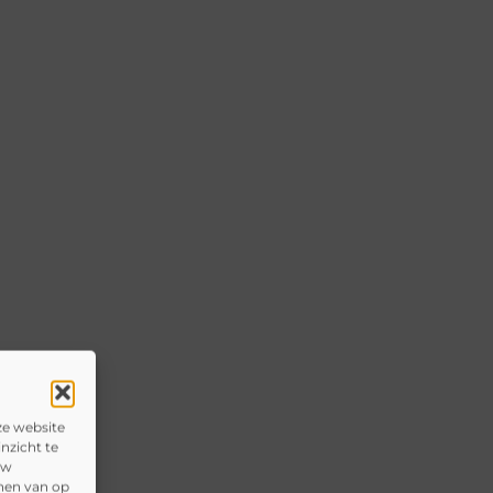
ze website
nzicht te
uw
onen van op