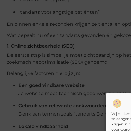
“tandarts voor angstige patiënten”
En binnen enkele seconden krijgen ze tientallen opt
Wat bepaalt nu of een tandarts gevonden én gekoz
1. Online zichtbaarheid (SEO)
De eerste stap is simpel: je moet zichtbaar zijn op 
zoekmachineoptimalisatie (SEO) genoemd.
Belangrijke factoren hierbij zijn:
Een goed vindbare website
Je website moet technisch goed werken, snel l
Gebruik van relevante zoekwoorden
Wij maken 
Denk aan termen zoals “tandarts Den Haag”, “sp
zo aangena
krijgen in 
Lokale vindbaarheid
voorkeuren