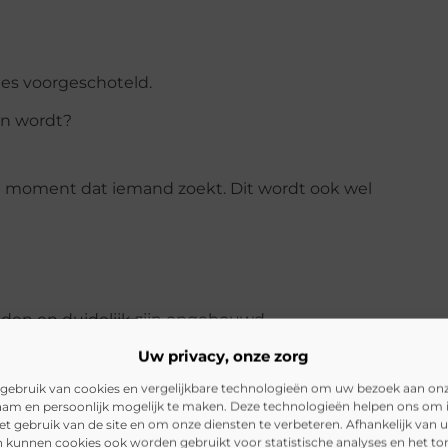
ies voorgeschoteld.
en wordt?
het moment dat iemand zoekt. Dit wordt ook wel
aden en duidelijk zijn opgebouwd.
Uw privacy, onze zorg
gebruik van cookies en vergelijkbare technologieën om uw bezoek aan on
oedtandarts” of “kindertandarts”.
am en persoonlijk mogelijk te maken. Deze technologieën helpen ons om i
het gebruik van de site en om onze diensten te verbeteren. Afhankelijk van 
 kunnen cookies ook worden gebruikt voor statistische analyses en het t