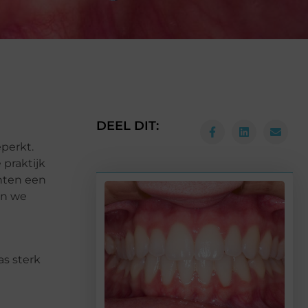
DEEL DIT:
perkt.
 praktijk
nten een
en we
as sterk