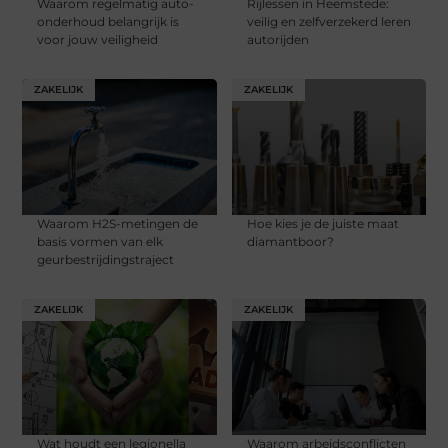
Waarom regelmatig auto-
Rijlessen in Heemstede:
onderhoud belangrijk is
veilig en zelfverzekerd leren
voor jouw veiligheid
autorijden
ZAKELIJK
ZAKELIJK
Waarom H2S-metingen de
Hoe kies je de juiste maat
basis vormen van elk
diamantboor?
geurbestrijdingstraject
ZAKELIJK
ZAKELIJK
Wat houdt een legionella
Waarom arbeidsconflicten