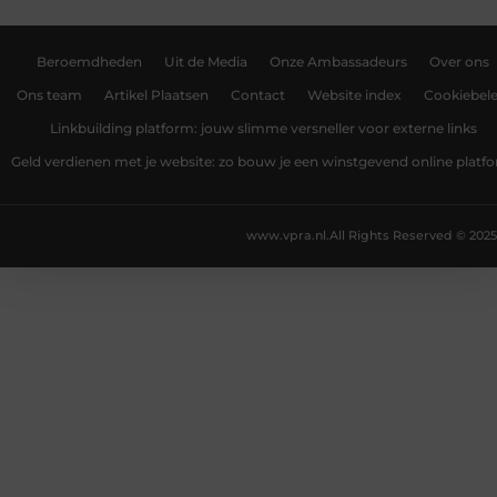
Beroemdheden
Uit de Media
Onze Ambassadeurs
Over ons
Ons team
Artikel Plaatsen
Contact
Website index
Cookiebele
Linkbuilding platform: jouw slimme versneller voor externe links
Geld verdienen met je website: zo bouw je een winstgevend online platf
www.vpra.nl.
All Rights Reserved © 2025