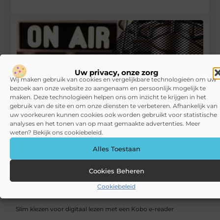
Uw privacy, onze zorg
Wij maken gebruik van cookies en vergelijkbare technologieën om uw
bezoek aan onze website zo aangenaam en persoonlijk mogelijk te
maken. Deze technologieën helpen ons om inzicht te krijgen in het
gebruik van de site en om onze diensten te verbeteren. Afhankelijk van
uw voorkeuren kunnen cookies ook worden gebruikt voor statistische
analyses en het tonen van op maat gemaakte advertenties. Meer
weten? Bekijk ons cookiebeleid.
Alles Toestaan
Laat van u horen, met radio reclame
RECENTE BERICHTEN
Cookies Beheren
Actief genieten én relaxen: waarom Gelderland de perfecte
Cookiebeleid
vakantiebestemming is
Slim kiezen voor digitaal lezen met een Kobo e-reader