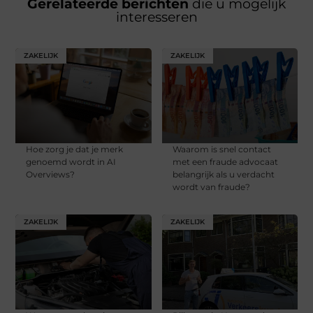
Gerelateerde berichten
die u mogelijk
interesseren
ZAKELIJK
ZAKELIJK
Hoe zorg je dat je merk
Waarom is snel contact
genoemd wordt in AI
met een fraude advocaat
Overviews?
belangrijk als u verdacht
wordt van fraude?
ZAKELIJK
ZAKELIJK