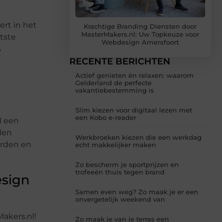
rt in het
Krachtige Branding Diensten door
MasterMakers.nl: Uw Topkeuze voor
tste
Webdesign Amersfoort
s
RECENTE BERICHTEN
Actief genieten én relaxen: waarom
Gelderland de perfecte
vakantiebestemming is
Slim kiezen voor digitaal lezen met
een Kobo e-reader
d een
den
Werkbroeken kiezen die een werkdag
orden en
echt makkelijker maken
Zo bescherm je sportprijzen en
trofeeën thuis tegen brand
esign
Samen even weg? Zo maak je er een
onvergetelijk weekend van
Makers.nl!
Zo maak je van je terras een