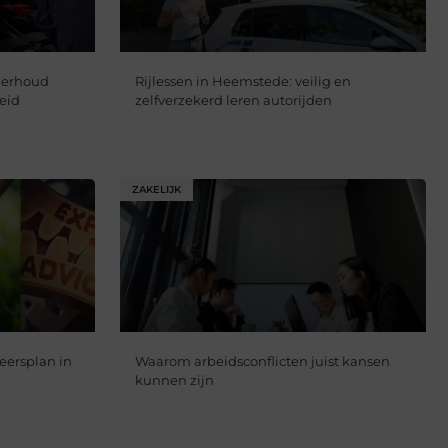
derhoud
Rijlessen in Heemstede: veilig en
heid
zelfverzekerd leren autorijden
ZAKELIJK
eersplan in
Waarom arbeidsconflicten juist kansen
kunnen zijn