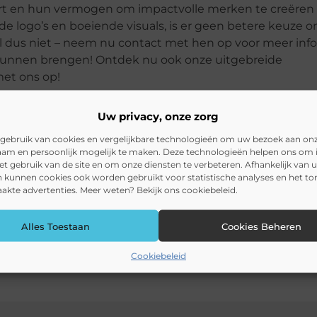
ort en hun vermogen om impactvolle merken te creëren
 logo’s en boeiende visuals, is er geen betere keuze 
arzel dus niet – neem nu contact met hen op voor meer inf
n kunnen brengen! Ontdek nu ook onze uitgebreide
et ons op!
Uw privacy, onze zorg
foort
gebruik van cookies en vergelijkbare technologieën om uw bezoek aan on
am en persoonlijk mogelijk te maken. Deze technologieën helpen ons om i
het gebruik van de site en om onze diensten te verbeteren. Afhankelijk van 
 kunnen cookies ook worden gebruikt voor statistische analyses en het t
Pinterest
LinkedI
kte advertenties. Meer weten? Bekijk ons cookiebeleid.
Alles Toestaan
Cookies Beheren
Cookiebeleid