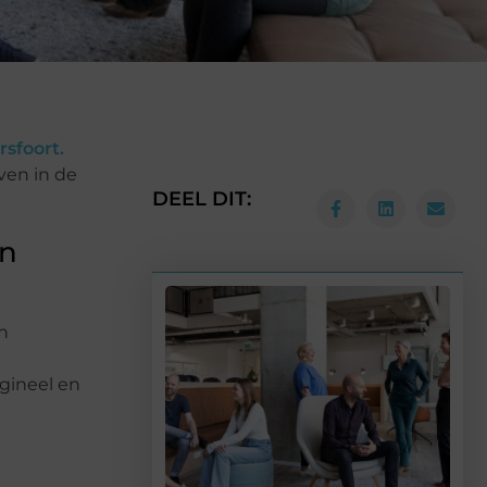
sfoort.
ven in de
DEEL DIT:
an
n
igineel en