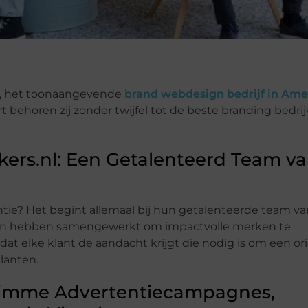
l, het toonaangevende
brand webdesign bedrijf in Amer
behoren zij zonder twijfel tot de beste branding bedrij
ers.nl: Een Getalenteerd Team v
ie? Het begint allemaal bij hun getalenteerde team va
nten hebben samengewerkt om impactvolle merken te
at elke klant de aandacht krijgt die nodig is om een or
klanten.
limme Advertentiecampagnes,