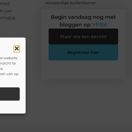
volwaardige buitenkamer
 met
om uw
Begin vandaag nog met
ormatie
bloggen op
VPRA
Stuur ons een bericht
Registreer hier
ze website
nzicht te
uw
onen van op
n