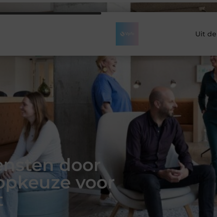
Uit d
ensten door
opkeuze voor
t