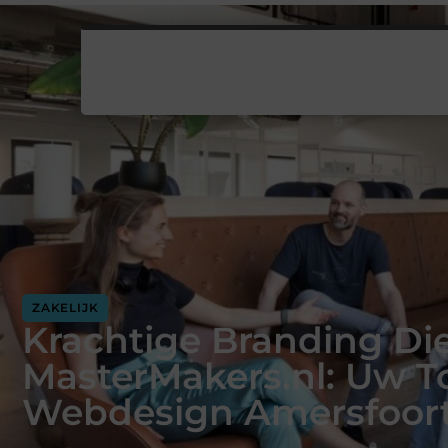
ZAKELIJK
Krachtige Branding Di
MasterMakers.nl: Uw T
Webdesign Amersfoor