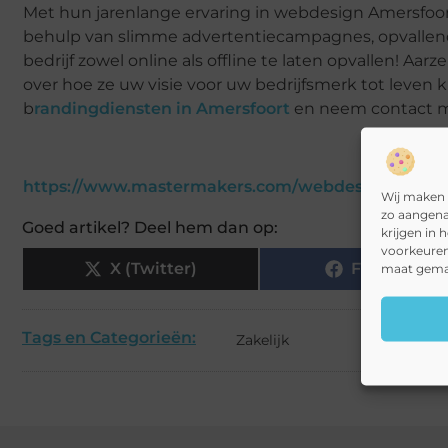
Met hun jarenlange ervaring in webdesign Amersfo
behulp van slimme advertentiecampagnes, opvallende
bedrijf zowel online als offline te laten opvallen! A
over hoe ze uw visie voor uw bedrijfsmerk tot leve
b
randingdiensten in Amersfoort
en neem contact m
https://www.mastermakers.com/webdesign-amers
Wij maken 
zo aangena
Goed artikel? Deel hem dan op:
krijgen in 
voorkeuren
X (Twitter)
Facebook
maat gemaa
Tags en Categorieën:
Zakelijk