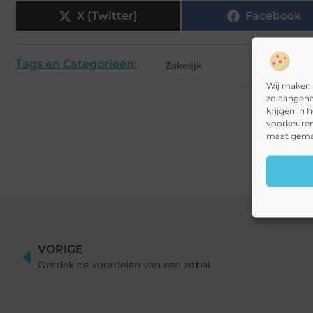
X (Twitter)
Facebook
Tags en Categorieën:
Zakelijk
Wij maken 
zo aangena
krijgen in 
voorkeuren
maat gemaa
VORIGE
Ontdek de voordelen van een zitbal