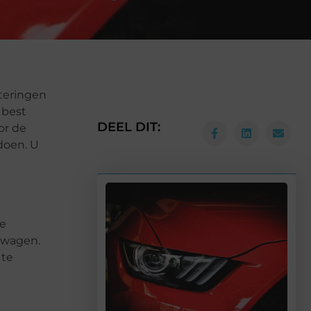
steringen
 best
DEEL DIT:
or de
doen. U
de
w wagen.
 te