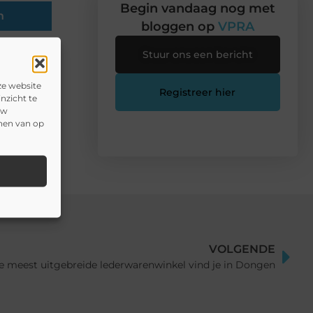
Begin vandaag nog met
n
bloggen op
VPRA
Stuur ons een bericht
ze website
Registreer hier
nzicht te
uw
onen van op
VOLGENDE
e meest uitgebreide lederwarenwinkel vind je in Dongen