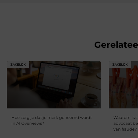
Gerelate
ZAKELIJK
ZAKELIJK
Hoe zorg je dat je merk genoemd wordt
Waarom is s
in AI Overviews?
advocaat be
van fraude?