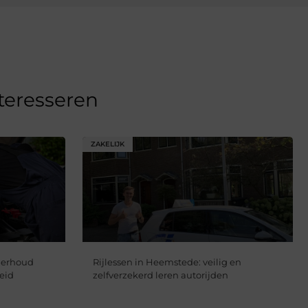
nteresseren
ZAKELIJK
derhoud
Rijlessen in Heemstede: veilig en
heid
zelfverzekerd leren autorijden