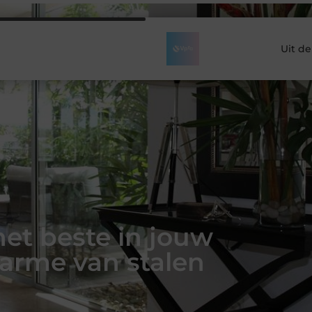
Uit d
et beste in jouw
arme van stalen