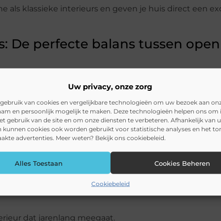
als klassieke interieurs en geven je huis direct een ex
s: De perfecte balans tussen ope
ren met een industriële touch, zijn stalen binnendeuren 
Uw privacy, onze zorg
er, terwijl je toch verschillende ruimtes van elkaar kunt
gebruik van cookies en vergelijkbare technologieën om uw bezoek aan on
am en persoonlijk mogelijk te maken. Deze technologieën helpen ons om i
het gebruik van de site en om onze diensten te verbeteren. Afhankelijk van 
 kunnen cookies ook worden gebruikt voor statistische analyses en het t
kte advertenties. Meer weten? Bekijk ons cookiebeleid.
lijken
Alles Toestaan
Cookies Beheren
tglas of rookglas voor meer privacy
Cookiebeleid
terieur dat jarenlang meegaat.