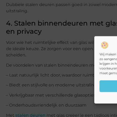
Dubbele stalen deuren passen goed in zowel moderne 
uitstraling.
4. Stalen binnendeuren met gla
en privacy
Voor wie het ruimtelijke effect van glas wil combine
de ideale keuze. Ze zorgen voor een open en lichte sfe
Wij maken 
scheiden.
zo aangena
krijgen in 
De voordelen van stalen binnendeuren met glas:
voorkeuren
maat gemaa
– Laat natuurlijk licht door, waardoor ruimtes groter 
– Biedt een stijlvolle en moderne uitstraling
– Verkrijgbaar met verschillende glasopties, zoals ma
– Onderhoudsvriendelijk en duurzaam
Met
stalen deuren
met glas creëer je een tijdloos in