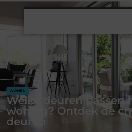
WONEN
Welke deuren passen h
woning? Ontdek de ch
deuren