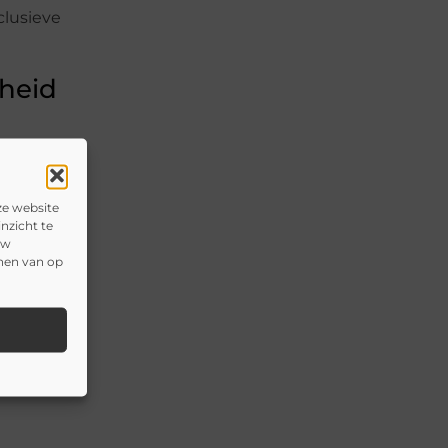
clusieve
nheid
met glas
ze website
nzicht te
uw
onen van op