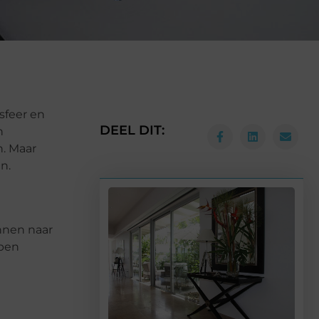
 sfeer en
DEEL DIT:
n
n. Maar
en.
nnen naar
open