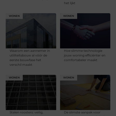
het lijkt
WONEN
WONEN
Waarom een aannemer in
Hoe slimme technologie
utiliteitsbouw al vóór de
jouw woning efficiënter en
eerste bouwfase het
comfortabeler maakt
verschil maakt
WONEN
WONEN
Stalen roosters: veilig,
De slimste aanpak voor