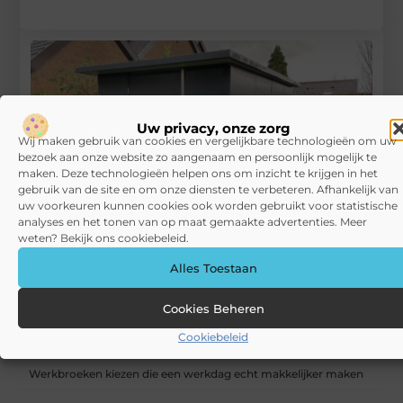
Uw privacy, onze zorg
Wij maken gebruik van cookies en vergelijkbare technologieën om uw
bezoek aan onze website zo aangenaam en persoonlijk mogelijk te
maken. Deze technologieën helpen ons om inzicht te krijgen in het
gebruik van de site en om onze diensten te verbeteren. Afhankelijk van
uw voorkeuren kunnen cookies ook worden gebruikt voor statistische
analyses en het tonen van op maat gemaakte advertenties. Meer
weten? Bekijk ons cookiebeleid.
Alles Toestaan
Waarom een tijdelijke schuur huren slim kan zijn
Cookies Beheren
RECENTE BERICHTEN
Cookiebeleid
Slim kiezen voor digitaal lezen met een Kobo e-reader
Werkbroeken kiezen die een werkdag echt makkelijker maken