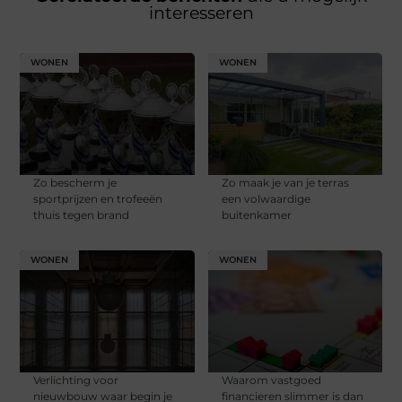
interesseren
WONEN
WONEN
Zo bescherm je
Zo maak je van je terras
sportprijzen en trofeeën
een volwaardige
thuis tegen brand
buitenkamer
WONEN
WONEN
Verlichting voor
Waarom vastgoed
nieuwbouw waar begin je
financieren slimmer is dan