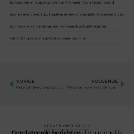
Zo bescherm je sportprijzen en trofeeën thuis tegen brand
Samen even weg? Zo maak je er een onvergetelijk weekend van
Zo maak je van je terras een volwaardige buitenkamer
Verlichting voor nieuwbouw waar begin je
VORIGE
VOLGENDE
Persoonlijke uitvaartzorg met aandacht en rust – hoe doe je dat?
Wat mag je verwachten van een full-service marketingbureau?
VERKEN ONZE BLOGS
Gerelateerde berichten
die u mogelijk