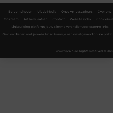
Beroemdheden
Uit de Media
Onze Ambassadeurs
Over ons
Ons team
Artikel Plaatsen
Contact
Website index
Cookiebele
Linkbuilding platform: jouw slimme versneller voor externe links
Geld verdienen met je website: zo bouw je een winstgevend online platf
www.vpra.nl.
All Rights Reserved © 2025