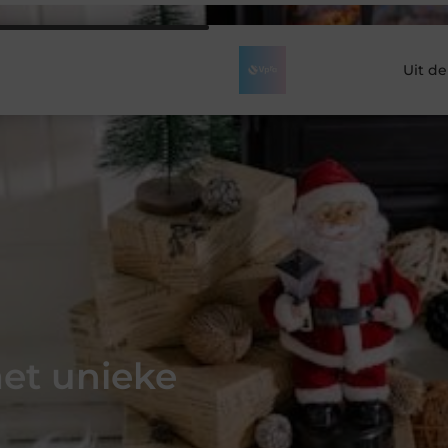
Uit d
met unieke