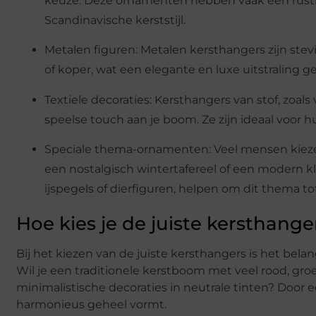
keuze. Deze ornamenten hebben vaak een rustieke
Scandinavische kerststijl.
Metalen figuren: Metalen kersthangers zijn stevi
of koper, wat een elegante en luxe uitstraling g
Textiele decoraties: Kersthangers van stof, zoals
speelse touch aan je boom. Ze zijn ideaal voor 
Speciale thema-ornamenten: Veel mensen kiez
een nostalgisch wintertafereel of een modern 
ijspegels of dierfiguren, helpen om dit thema to
Hoe kies je de juiste kersthange
Bij het kiezen van de juiste kersthangers is het belan
Wil je een traditionele kerstboom met veel rood, g
minimalistische decoraties in neutrale tinten? Door ee
harmonieus geheel vormt.