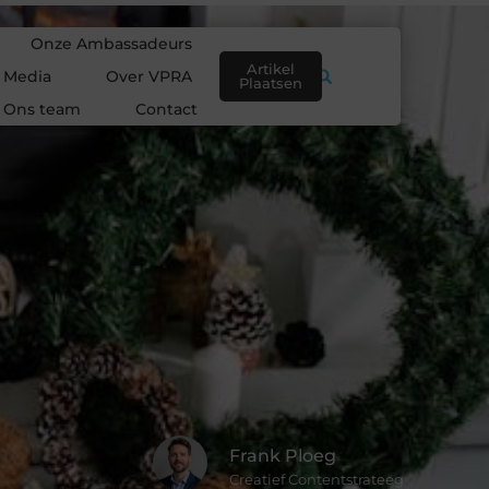
Onze Ambassadeurs
Artikel
e Media
Over VPRA
Plaatsen
Ons team
Contact
Frank Ploeg
Creatief Contentstrateeg