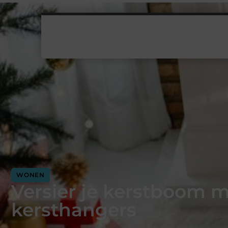
WONEN
Versier je kerstboom 
kersthangers