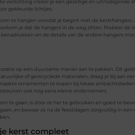
 verlichting creëer je een gezellige en uitnodigende sfe
oor gekleurde lichtjes.
 boom te hangen voordat je begint met de kersthangers. 
 voorkom je dat de hangers in de weg zitten. Probeer de 
en benadrukken en de details van de andere hangers moo
ratie op een duurzame manier aan te pakken. Dit geld
tuurlijke of gerecyclede materialen, draag je bij aan ee
maakte ornamenten te kopen bij lokale ambachtslieden
ersteunen ook nog eens kleine ondernemers.
 te gaan, is door ze her te gebruiken en goed te bew
eegaan, en bewaar ze na de feestdagen zorgvuldig in een 
bben.
je kerst compleet