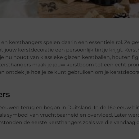
s, en kersthangers spelen daarin een essentiële rol. Ze ge
t jouw kerstdecoratie een persoonlijk tintje krijgt. Kers
Of je nu houdt van klassieke glazen kerstballen, houten fig
ersthangers maak je jouw kerstboom tot een echt pron
n ontdek je hoe je ze kunt gebruiken om je kerstdecora
ers
t eeuwen terug en begon in Duitsland. In de 16e eeuw h
ls symbool van vruchtbaarheid en overvloed. Later we
tstonden de eerste kersthangers zoals we die vandaag 