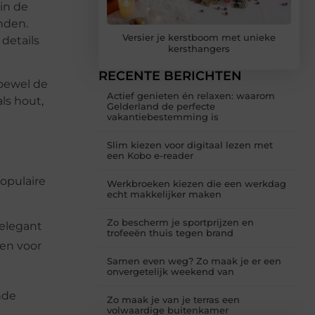
in de
nden.
Versier je kerstboom met unieke
details
kersthangers
RECENTE BERICHTEN
Hoewel de
Actief genieten én relaxen: waarom
ls hout,
Gelderland de perfecte
vakantiebestemming is
Slim kiezen voor digitaal lezen met
een Kobo e-reader
opulaire
Werkbroeken kiezen die een werkdag
echt makkelijker maken
Zo bescherm je sportprijzen en
 elegant
trofeeën thuis tegen brand
gen voor
Samen even weg? Zo maak je er een
onvergetelijk weekend van
nde
Zo maak je van je terras een
volwaardige buitenkamer