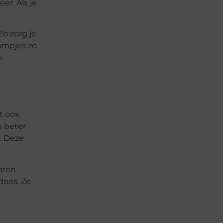
er. Als je
Zo zorg je
lampjes zo
i
t ook
n beter
. Deze
aren.
doos. Zo