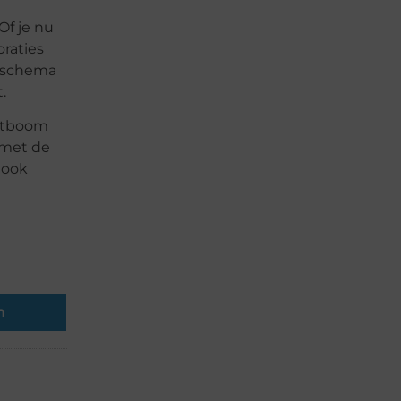
Of je nu
oraties
enschema
.
rstboom
, met de
 ook
n