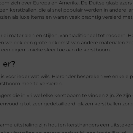
oom zich over Europa en Amerika. De Duitse glasblazers 
 kerstballen, die al snel populair werden in andere la
n als luxe items en waren vaak prachtig versierd met 
erlei materialen en stijlen, van traditioneel tot modern. 
 zien we ook een grote opkomst van andere materialen zoa
gt een eigen unieke sfeer toe aan de kerstboom.
 er?
s voor ieder wat wils. Hieronder bespreken we enkele p
erstboom mee te versieren.
gers die in vrijwel elke kerstboom te vinden zijn. Ze zijn
eenvoudig tot zeer gedetailleerd, glazen kerstballen zor
arme uitstraling zijn houten kersthangers een uitsteke