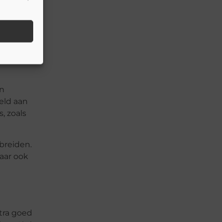
 de namen
orgen
en
eld aan
, zoals
tbreiden.
aar ook
xtra goed