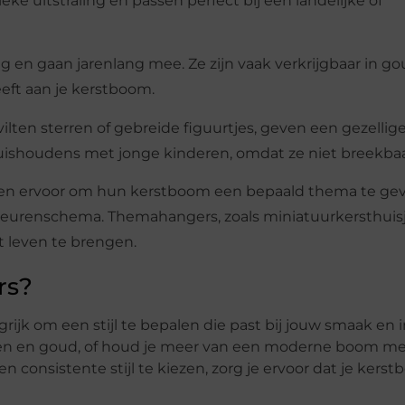
 uitstraling en passen perfect bij een landelijke of
g en gaan jarenlang mee. Ze zijn vaak verkrijgbaar in gou
eeft aan je kerstboom.
 vilten sterren of gebreide figuurtjes, geven een gezellig
huishoudens met jonge kinderen, omdat ze niet breekbaar
en ervoor om hun kerstboom een bepaald thema te geve
kleurenschema. Themahangers, zoals miniatuurkersthuisj
t leven te brengen.
rs?
grijk om een stijl te bepalen die past bij jouw smaak en i
roen en goud, of houd je meer van een moderne boom m
n consistente stijl te kiezen, zorg je ervoor dat je ker