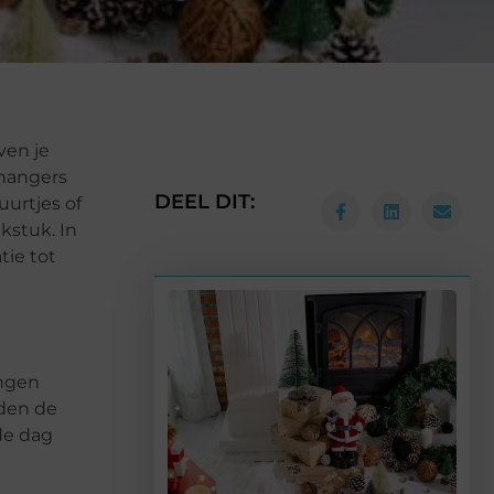
ven je
thangers
DEEL DIT:
uurtjes of
kstuk. In
tie tot
ingen
rden de
de dag