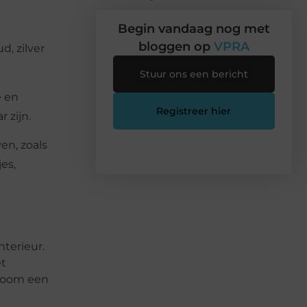
Begin vandaag nog met
bloggen op
VPRA
d, zilver
Stuur ons een bericht
e en
Registreer hier
 zijn.
n, zoals
es,
nterieur.
et
stboom een