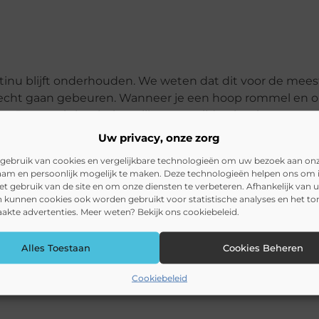
continu blijft onderhouden. We weten dat dit voor de mee
h echt gaan gebeuren. Wanneer je een hoop rommel en 
aling. Daarom is het belangrijk om op tijd te beginnen met
 van onkruid, planten op tijd te snoeien en de gevallen
Uw privacy, onze zorg
gebruik van cookies en vergelijkbare technologieën om uw bezoek aan on
am en persoonlijk mogelijk te maken. Deze technologieën helpen ons om i
het gebruik van de site en om onze diensten te verbeteren. Afhankelijk van 
 kunnen cookies ook worden gebruikt voor statistische analyses en het t
kte advertenties. Meer weten? Bekijk ons cookiebeleid.
Pinterest
LinkedI
Alles Toestaan
Cookies Beheren
Cookiebeleid