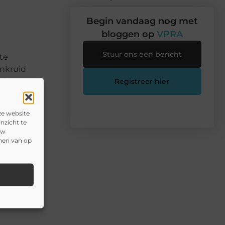
Begin vandaag nog met
bloggen op
VPRA
Stuur ons een bericht
ste
onkruid
 de
Registreer hier
 bladeren
ze website
nzicht te
uw
onen van op
n