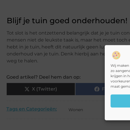
Blijf je tuin goed onderhouden!
Tot slot is het ontzettend belangrijk dat je je tuin 
mensen niet de leukste taak is, maar het moet toc
hebt in je tuin, heeft dit natuurlijk geen luxe uitstr
onderhoud van je tuin. Denk hierbij aan het weghalen
weg te halen.
Wij maken 
zo aangena
krijgen in 
Goed artikel? Deel hem dan op:
voorkeuren
maat gemaa
X (Twitter)
Facebook
Tags en Categorieën:
Wonen