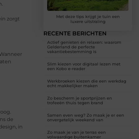
n.
Met deze tips krijgt je tuin een
in zorgt
luxere uitstraling
RECENTE BERICHTEN
Actief genieten én relaxen: waarom
Gelderland de perfecte
vakantiebestemming is
. Wanneer
laten
Slim kiezen voor digitaal lezen met
een Kobo e-reader
Werkbroeken kiezen die een werkdag
echt makkelijker maken
Zo bescherm je sportprijzen en
trofeeën thuis tegen brand
roog.
Samen even weg? Zo maak je er een
ens de
onvergetelijk weekend van
esign, in
Zo maak je van je terras een
volwaardige buitenkamer