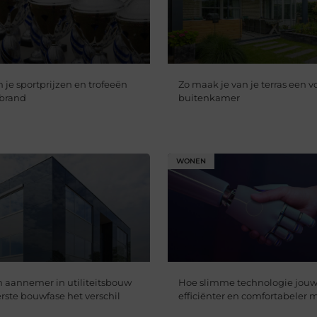
 je sportprijzen en trofeeën
Zo maak je van je terras een 
 brand
buitenkamer
WONEN
aannemer in utiliteitsbouw
Hoe slimme technologie jou
erste bouwfase het verschil
efficiënter en comfortabeler 