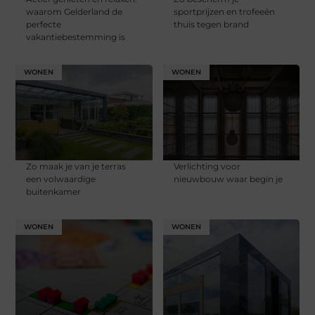
waarom Gelderland de
sportprijzen en trofeeën
perfecte
thuis tegen brand
vakantiebestemming is
WONEN
WONEN
Zo maak je van je terras
Verlichting voor
een volwaardige
nieuwbouw waar begin je
buitenkamer
WONEN
WONEN