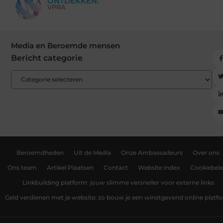
ONTDEKKEN.
VPRA
Media en Beroemde mensen
Bericht categorie
Beroemdheden
Uit de Media
Onze Ambassadeurs
Over ons
Ons team
Artikel Plaatsen
Contact
Website index
Cookiebele
Linkbuilding platform: jouw slimme versneller voor externe links
Geld verdienen met je website: zo bouw je een winstgevend online platf