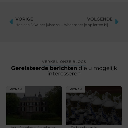
VORIGE
VOLGENDE
Hoe een DGA het juiste salaris bepaalt en optimaal gebruikmaakt van salarisadministratie software
Waar moet je op letten bij het kopen van exclusieve muurdecoratie online?
VERKEN ONZE BLOGS
Gerelateerde berichten
die u mogelijk
interesseren
WONEN
WONEN
Actief genieten én relaxen:
Zo bescherm je