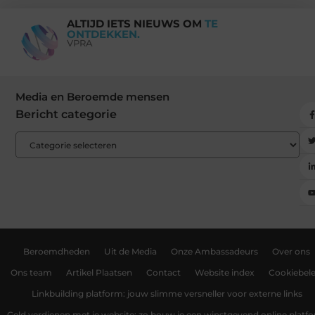
ALTIJD IETS NIEUWS OM
TE
ONTDEKKEN.
VPRA
Media en Beroemde mensen
Bericht categorie
Beroemdheden
Uit de Media
Onze Ambassadeurs
Over ons
Ons team
Artikel Plaatsen
Contact
Website index
Cookiebele
Linkbuilding platform: jouw slimme versneller voor externe links
Geld verdienen met je website: zo bouw je een winstgevend online platf