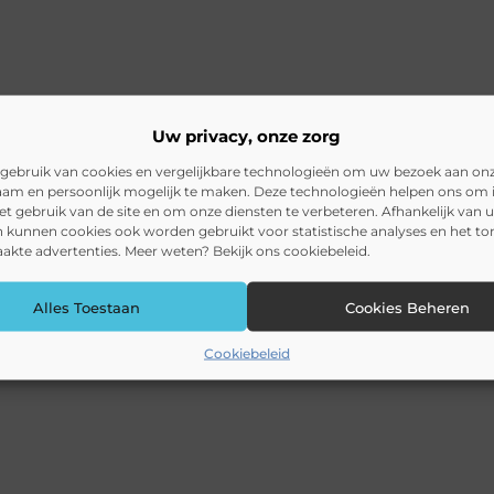
Uw privacy, onze zorg
gebruik van cookies en vergelijkbare technologieën om uw bezoek aan on
am en persoonlijk mogelijk te maken. Deze technologieën helpen ons om i
het gebruik van de site en om onze diensten te verbeteren. Afhankelijk van 
 kunnen cookies ook worden gebruikt voor statistische analyses en het t
kte advertenties. Meer weten? Bekijk ons cookiebeleid.
Alles Toestaan
Cookies Beheren
Cookiebeleid