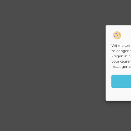
Wij maken 
zo aangena
krijgen in 
voorkeuren
maat gemaa