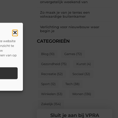
onvergetelijk weekend van
Zo maak je van je terras een
volwaardige buitenkamer
Verlichting voor nieuwbouw waar
begin je
CATEGORIEËN
ze website
nzicht te
uw
Blog
(10)
Games
(72)
onen van op
Gezondheid
(75)
Kunst
(4)
Recreatie
(52)
Sociaal
(32)
Sport
(12)
Tech
(38)
Winkelen
(53)
Wonen
(136)
Zakelijk
(154)
Sluit je aan bij VPRA