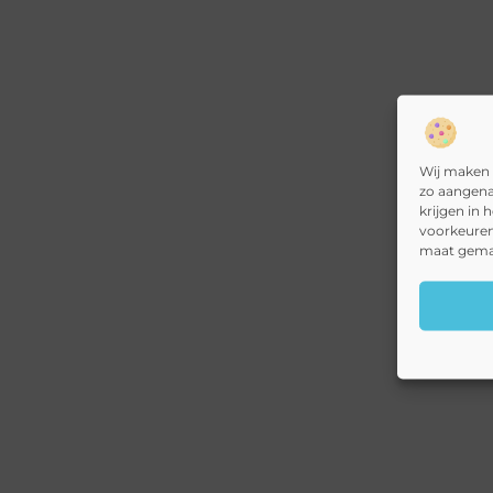
Wij maken 
zo aangena
krijgen in 
voorkeuren
maat gemaa