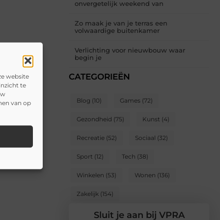
onvergetelijk weekend van
Zo maak je van je terras een
volwaardige buitenkamer
Verlichting voor nieuwbouw waar
begin je
CATEGORIEËN
ze website
nzicht te
uw
Blog
(10)
Games
(72)
onen van op
Gezondheid
(75)
Kunst
(4)
Recreatie
(52)
Sociaal
(32)
Sport
(12)
Tech
(38)
Winkelen
(53)
Wonen
(136)
Zakelijk
(154)
Sluit je aan bij VPRA