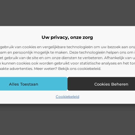
Uw privacy, onze zorg
gebruik van cookies en vergelijkbare technologieën om uw bezoek aan on
am en persoonlijk mogelijk te maken. Deze technologieën helpen ons om i
het gebruik van de site en om onze diensten te verbeteren. Afhankelijk van 
 kunnen cookies ook worden gebruikt voor statistische analyses en het t
kte advertenties. Meer weten? Bekijk ons cookiebeleid.
Alles Toestaan
Cookies Beheren
Cookiebeleid