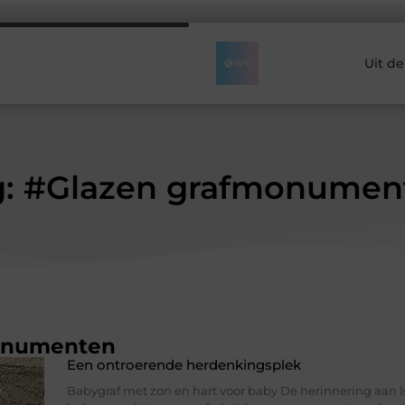
Uit d
g: #Glazen grafmonumen
onumenten
Een ontroerende herdenkingsplek
Babygraf met zon en hart voor baby De herinnering aan I