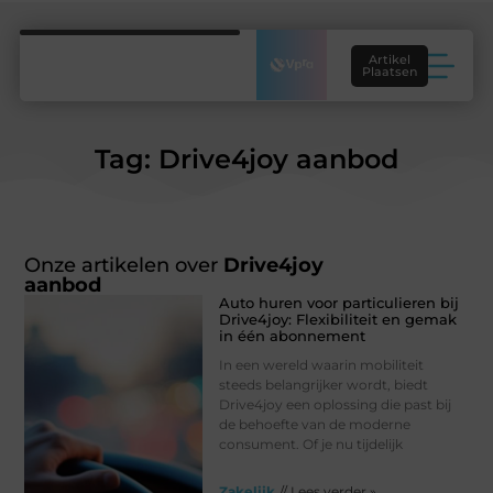
Artikel
Plaatsen
Tag: Drive4joy aanbod
Onze artikelen over
Drive4joy
aanbod
Auto huren voor particulieren bij
Drive4joy: Flexibiliteit en gemak
in één abonnement
In een wereld waarin mobiliteit
steeds belangrijker wordt, biedt
Drive4joy een oplossing die past bij
de behoefte van de moderne
consument. Of je nu tijdelijk
Zakelijk
// Lees verder »