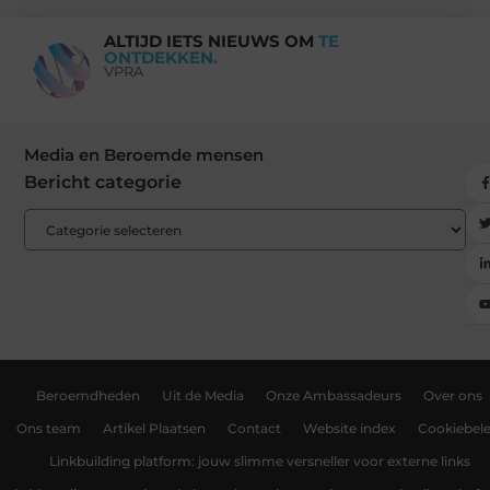
ALTIJD IETS NIEUWS OM
TE
ONTDEKKEN.
VPRA
Media en Beroemde mensen
Bericht categorie
Beroemdheden
Uit de Media
Onze Ambassadeurs
Over ons
Ons team
Artikel Plaatsen
Contact
Website index
Cookiebele
Linkbuilding platform: jouw slimme versneller voor externe links