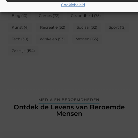
CATEGORIEËN
Cookiebeleid
Blog
(10)
Games
(72)
Gezondheid
(75)
Kunst
(4)
Recreatie
(52)
Sociaal
(32)
Sport
(12)
Tech
(38)
Winkelen
(53)
Wonen
(135)
Zakelijk
(154)
MEDIA EN BEROEMDHEDEN
Ontdek de Levens van Beroemde
Mensen