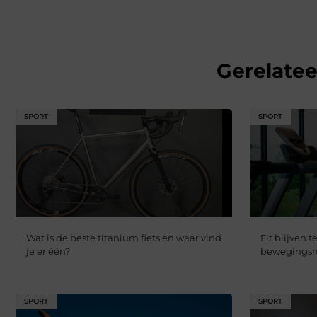
Gerelate
SPORT
SPORT
Wat is de beste titanium fiets en waar vind
Fit blijven t
je er één?
bewegingsro
SPORT
SPORT