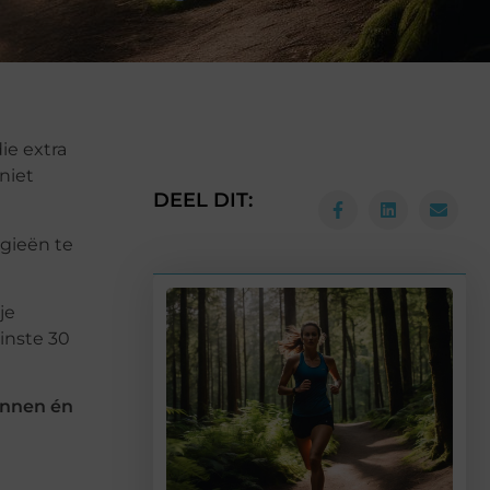
ie extra
niet
DEEL DIT:
egieën te
je
inste 30
innen én