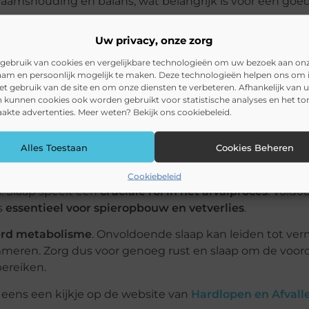
chaamshouding en balans, wat belangrijk is voor een goe
Uw privacy, onze zorg
gebruik van cookies en vergelijkbare technologieën om uw bezoek aan on
s het belangrijk om gezond en voldoende te eten. Na e
am en persoonlijk mogelijk te maken. Deze technologieën helpen ons om i
0 gram koolhydraten
in te nemen om de energievoorrade
het gebruik van de site en om onze diensten te verbeteren. Afhankelijk van 
 kunnen cookies ook worden gebruikt voor statistische analyses en het t
kte advertenties. Meer weten? Bekijk ons cookiebeleid.
e trainingen
en
gezonde voeding
bijdragen aan het be
Alles Toestaan
Cookies Beheren
Cookiebeleid
n
. Slaap speelt een
cruciale rol in het afvalproces
. Voldo
is
essentieel voor spieropbouw en vetverlies
.
rd metabolisme
. Onvoldoende slaap kan leiden tot ve
emmeren. Zorg dus voor genoeg rust en slaap om de voor
bereiken.
 eens een kijkje op de website van
Hardlopen en Afvall