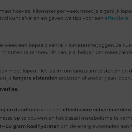
 maar hoeveel kilometer per week moet je eigenlijk lopen
ol kunt afvallen en geven we tips voor een
effectieve
ke week een bepaald aantal kilometers te joggen. Je kun
 minuten te rennen. Dit kan je al helpen om meer calori
week moet lopen. Het is slim om langzaam te starten en 
kun je
langere afstanden
proberen of sneller gaan lopen.
verlies
.
ing en duurlopen
voor een
effectievere vetverbranding
.
ermassa op te bouwen en het basaal metabolisme te verh
0
– 50 gram koolhydraten
om de energievoorraden aan te