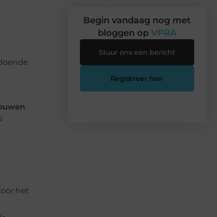
Begin vandaag nog met
bloggen op
VPRA
Stuur ons een bericht
ldoende
Registreer hier
ouwen
p
e
door het