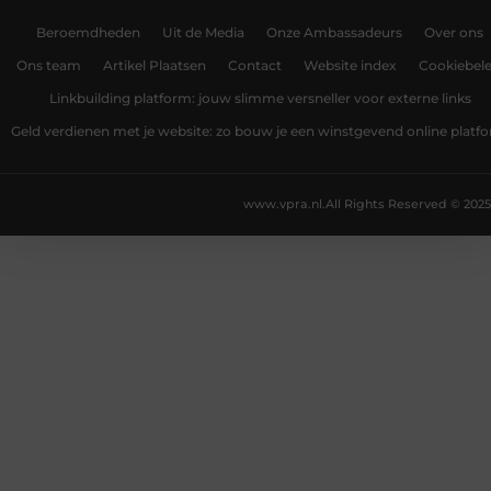
Beroemdheden
Uit de Media
Onze Ambassadeurs
Over ons
Ons team
Artikel Plaatsen
Contact
Website index
Cookiebele
Linkbuilding platform: jouw slimme versneller voor externe links
Geld verdienen met je website: zo bouw je een winstgevend online platf
www.vpra.nl.
All Rights Reserved © 2025