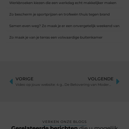
Werkbroeken kiezen die een werkdag echt makkelijker maken
Zo bescherm je sportprijzen en trofeeën thuis tegen brand
Samen even weg? Zo maak je er een onvergetelijk weekend van
Zo maak je van je terras een volwaardige buitenkamer
VORIGE
VOLGENDE
Video op jouw website: 4 geweldige redenen
De Betovering van Moderne RVS Sculpturen
VERKEN ONZE BLOGS
Gerelateerde berichten
die u mogelijk