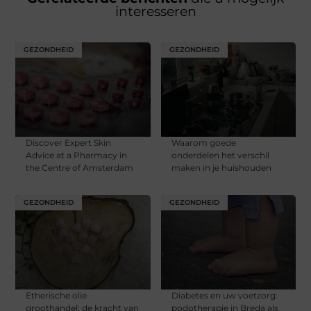
interesseren
GEZONDHEID
GEZONDHEID
Discover Expert Skin
Waarom goede
Advice at a Pharmacy in
onderdelen het verschil
the Centre of Amsterdam
maken in je huishouden
GEZONDHEID
GEZONDHEID
Etherische olie
Diabetes en uw voetzorg:
groothandel: de kracht van
podotherapie in Breda als