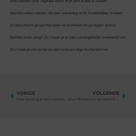
Slim kiezen voor digitaal lezen met een Kobo e-reader
Werkbroeken kiezen die een werkdag echt makkelijker maken
Zo bescherm je sportprijzen en trofeeën thuis tegen brand
Samen even weg? Zo maak je er een onvergetelijk weekend van
Zo maak je van je terras een volwaardige buitenkamer
VORIGE
VOLGENDE
Hoe verzorg je een waardig afscheid voor een dierbare?
Voor fitness kun je terecht bij dit sportcentrum in Tilburg