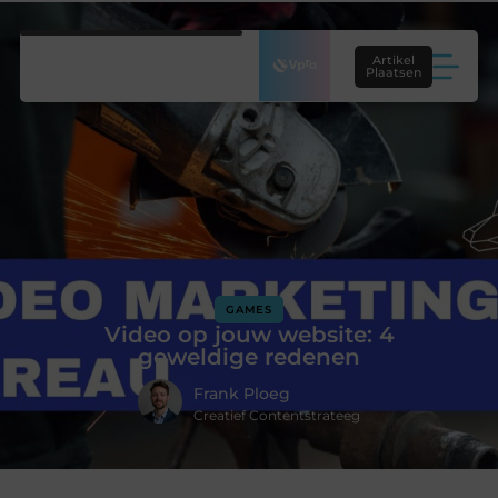
Artikel
Plaatsen
GAMES
Video op jouw website: 4
geweldige redenen
Frank Ploeg
Creatief Contentstrateeg