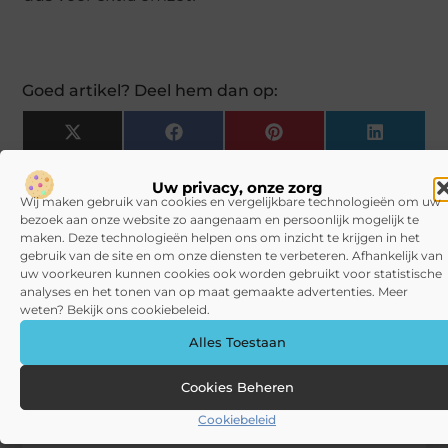
Goed artikel? Deel hem dan op:
X
Facebook
Pinterest
LinkedIn
(Twitter)
Uw privacy, onze zorg
Tags en Categorieën:
Wij maken gebruik van cookies en vergelijkbare technologieën om uw
Games
bezoek aan onze website zo aangenaam en persoonlijk mogelijk te
maken. Deze technologieën helpen ons om inzicht te krijgen in het
DEEL DIT:
gebruik van de site en om onze diensten te verbeteren. Afhankelijk van
uw voorkeuren kunnen cookies ook worden gebruikt voor statistische
analyses en het tonen van op maat gemaakte advertenties. Meer
Begin vandaag nog
weten? Bekijk ons cookiebeleid.
met bloggen op
VPRA
Alles Toestaan
Stuur ons een bericht
Cookies Beheren
Registreer hier
Cookiebeleid