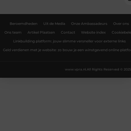
Beroemdheden
Uit de Media
Onze Ambassadeurs
Over ons
Ons team
Artikel Plaatsen
Contact
Website index
Cookiebele
Linkbuilding platform: jouw slimme versneller voor externe links
Geld verdienen met je website: zo bouw je een winstgevend online platf
www.vpra.nl.
All Rights Reserved © 2025