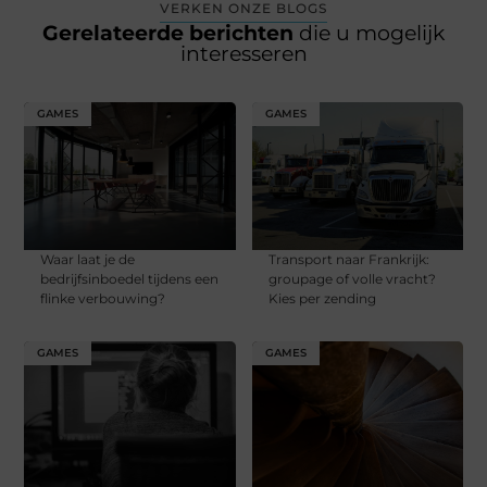
VERKEN ONZE BLOGS
Gerelateerde berichten
die u mogelijk
interesseren
GAMES
GAMES
Waar laat je de
Transport naar Frankrijk:
bedrijfsinboedel tijdens een
groupage of volle vracht?
flinke verbouwing?
Kies per zending
GAMES
GAMES