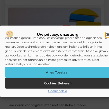
Uw privacy, onze zorg
Wij maken gebruik van cookies en vergelijkbare technologieën om uw
bezoek aan onze website zo aangenaam en persoonlijk mogelijk te
maken. Deze technologieën helpen ons om inzicht te krijgen in het
gebruik van de site en om onze diensten te verbeteren. Afhankelijk van
uw voorkeuren kunnen cookies ook worden gebruikt voor statistische
analyses en het tonen van op maat gemaakte advertenties. Meer
weten? Bekijk ons cookiebeleid.
Alles Toestaan
Navigating new horizons: find your expat psychologist in
Amsterdam
Cookies Beheren
RECENTE BERICHTEN
Cookiebeleid
Actief genieten én relaxen: waarom Gelderland de perfecte
vakantiebestemming is
Slim kiezen voor digitaal lezen met een Kobo e-reader