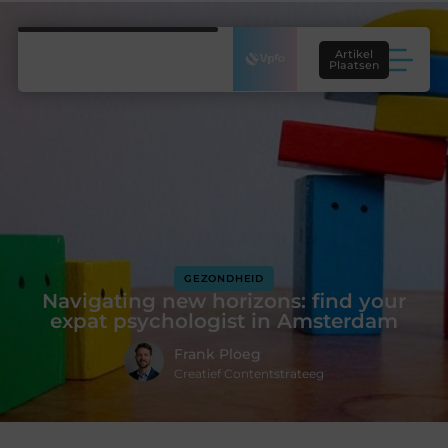
Artikel
Plaatsen
GEZONDHEID
Navigating new horizons: find your
expat psychologist in Amsterdam
Frank Ploeg
Creatief Contentstrateeg