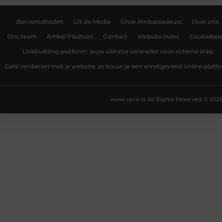
Beroemdheden
Uit de Media
Onze Ambassadeurs
Over ons
Ons team
Artikel Plaatsen
Contact
Website index
Cookiebele
Linkbuilding platform: jouw slimme versneller voor externe links
Geld verdienen met je website: zo bouw je een winstgevend online platf
www.vpra.nl.
All Rights Reserved © 2025