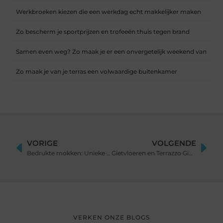
Werkbroeken kiezen die een werkdag echt makkelijker maken
Zo bescherm je sportprijzen en trofeeën thuis tegen brand
Samen even weg? Zo maak je er een onvergetelijk weekend van
Zo maak je van je terras een volwaardige buitenkamer
VORIGE
VOLGENDE
Bedrukte mokken: Unieke geschenken en promotiemateriaal
Gietvloeren en Terrazzo Gietvloeren: Stijlvolle en Duurzame Vloeropties
VERKEN ONZE BLOGS