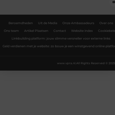
Beroemdheden
Uit de Media
Onze Ambassadeurs
Over ons
Ons team
Artikel Plaatsen
Contact
Website index
Cookiebele
Linkbuilding platform: jouw slimme versneller voor externe links
Geld verdienen met je website: zo bouw je een winstgevend online platf
www.vpra.nl.
All Rights Reserved © 2025