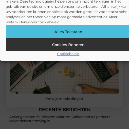
maken. Deze technologieën helpen ons om inzicht te krijgen in het
gebruik van de site en om onze diensten te verbeteren. Afhankelijk van
uw voorkeuren kunnen cookies ook worden gebruikt voor statistische
analyses en het tonen van op maat gemaakte advertenties. Meer
weten? Bekijk ons cookiebeleid.
Alles Toestaan
Cookies Beheren
Cookiebeleid
Onwijs mooie dingen
RECENTE BERICHTEN
Actief genieten én relaxen: waarom Gelderland de perfecte
vakantiebestemming is