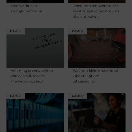
Hoe werkt een
Open trap renoveren: kies
bedrijfsovername?
eerst tussen open houden
of dichtmaken
GAMES
GAMES
Wat mag je verwachten
Waarom klein onderhoud
van een full-service
juist vraagt om
marketingbureau?
uitbesteding
GAMES
GAMES