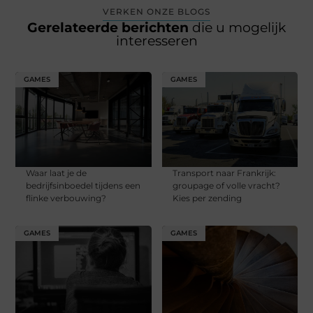
VERKEN ONZE BLOGS
Gerelateerde berichten
die u mogelijk
interesseren
GAMES
GAMES
Waar laat je de
Transport naar Frankrijk:
bedrijfsinboedel tijdens een
groupage of volle vracht?
flinke verbouwing?
Kies per zending
GAMES
GAMES