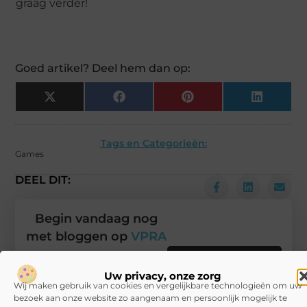
graag verder!
Goed artikel? Deel hem dan op:
X
Facebook
Pinterest
LinkedIn
(Twitter)
Tags en Categorieën:
Games
DEEL DIT:
Begin vandaag nog
met bloggen op
VPRA
Stuur ons een bericht
Uw privacy, onze zorg
Wij maken gebruik van cookies en vergelijkbare technologieën om uw
Registreer hier
bezoek aan onze website zo aangenaam en persoonlijk mogelijk te