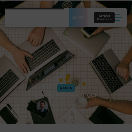
Artikel
Plaatsen
GAMES
Onwijs mooie dingen
Frank Ploeg
Creatief Contentstrateeg