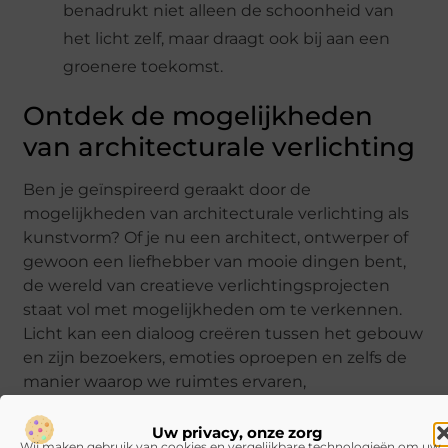
benadrukt niet alleen de schoonheid van
het licht zelf, maar draagt ook bij aan een
groenere toekomst.
Ontdek de mogelijkheden
van architecturale verlichting
Ben je geïnspireerd geraakt door de
mogelijkheden van architecturale verlichting als
kunstvorm? Of je nu een architect, ontwerper of
gewoon een liefhebber van mooie dingen bent,
de wereld van creatieve verlichtingsprojecten
staat vol met mogelijkheden om te verkennen.
Licht kan een dialoog creëren tussen het gebouw
en zijn bezoekers, emoties oproepen en zelfs de
manier waarop we ruimtes ervaren,
transformeren. Duik in de wereld van licht als
kunstvorm en ontdek hoe je jouw projecten naar
Uw privacy, onze zorg
Wij maken gebruik van cookies en vergelijkbare technologieën om uw