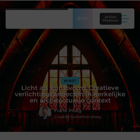
Artikel
Plaatsen
KUNST
Licht als kunstvorm: Creatieve
verlichtingsprojecten in kerkelijke
en architecturale context
Frank Ploeg
Creatief Contentstrateeg