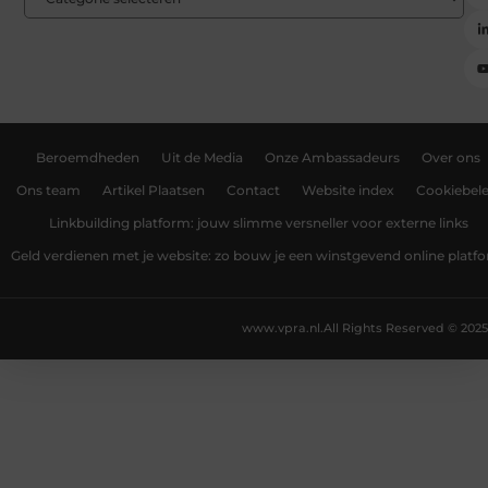
Beroemdheden
Uit de Media
Onze Ambassadeurs
Over ons
Ons team
Artikel Plaatsen
Contact
Website index
Cookiebele
Linkbuilding platform: jouw slimme versneller voor externe links
Geld verdienen met je website: zo bouw je een winstgevend online platf
www.vpra.nl.
All Rights Reserved © 2025