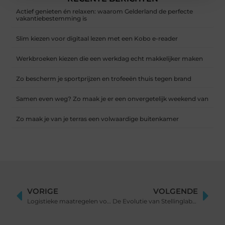
Actief genieten én relaxen: waarom Gelderland de perfecte
vakantiebestemming is
Slim kiezen voor digitaal lezen met een Kobo e-reader
Werkbroeken kiezen die een werkdag echt makkelijker maken
Zo bescherm je sportprijzen en trofeeën thuis tegen brand
Samen even weg? Zo maak je er een onvergetelijk weekend van
Zo maak je van je terras een volwaardige buitenkamer
VORIGE
VOLGENDE
Logistieke maatregelen voor een groenere toekomst
De Evolutie van Stellinglabels: Van Handgeschreven tot Digitaal