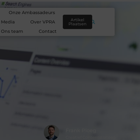
Onze Ambassadeurs
Artikel
e Media
Over VPRA
Plaatsen
Ons team
Contact
Frank Ploeg
Creatief Contentstrateeg