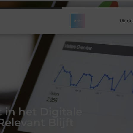
Uit d
in het Digitale
elevant Blijft