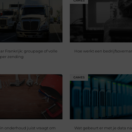
GAMES
ar Frankrijk: groupage of volle
Hoe werkt een bedrijfsovern
s per zending
GAMES
n onderhoud juist vraagt om
Wat gebeurt er met je data na 