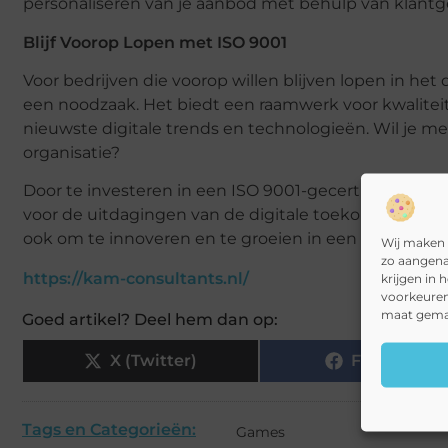
personaliseren van je aanbod met behulp van klantge
Blijf Voorop Lopen met ISO 9001
Voor bedrijven die voorop willen blijven lopen in het 
een noodzaak. Het biedt een raamwerk voor kwalite
nieuwste digitale trends en technologieën. Wil je m
organisatie?
Door te investeren in een ISO 9001-gecertificeerd kwa
voor de uitdagingen van de digitale toekomst. Het ste
ook om te innoveren en te groeien in een steeds ver
Wij maken 
zo aangena
https://kam-consultants.nl/
krijgen in 
voorkeuren
maat gemaa
Goed artikel? Deel hem dan op:
X (Twitter)
Facebook
Tags en Categorieën:
Games