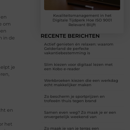
Kwaliteitsmanagement in het
 en
Digitale Tijdperk Hoe ISO 9001
se om
Relevant Blijft
 en
RECENTE BERICHTEN
n in de
Actief genieten én relaxen: waarom
Gelderland de perfecte
vakantiebestemming is
Slim kiezen voor digitaal lezen met
elpt je
een Kobo e-reader
ren,
Werkbroeken kiezen die een werkdag
echt makkelijker maken
Zo bescherm je sportprijzen en
trofeeën thuis tegen brand
cht en
Samen even weg? Zo maak je er een
onvergetelijk weekend van
or het
Zo maak je van je terras een