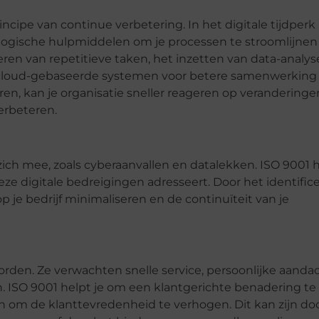
cipe van continue verbetering. In het digitale tijdperk
logische hulpmiddelen om je processen te stroomlijnen
eren van repetitieve taken, het inzetten van data-analy
an cloud-gebaseerde systemen voor betere samenwerking
en, kan je organisatie sneller reageren op veranderinge
erbeteren.
ich mee, zoals cyberaanvallen en datalekken. ISO 9001 h
 digitale bedreigingen adresseert. Door het identifice
p je bedrijf minimaliseren en de continuïteit van je
worden. Ze verwachten snelle service, persoonlijke aanda
. ISO 9001 helpt je om een klantgerichte benadering te
n om de klanttevredenheid te verhogen. Dit kan zijn do