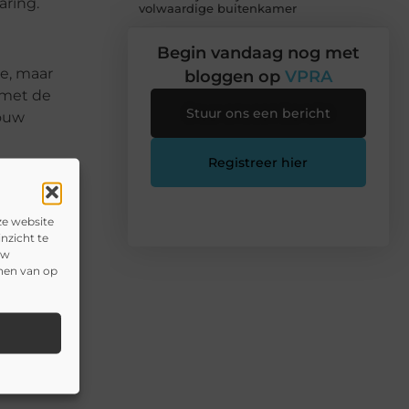
aring.
volwaardige buitenkamer
Begin vandaag nog met
ie, maar
bloggen op
VPRA
 met de
Stuur ons een bericht
jouw
Registreer hier
klaar is
, maar
ze website
nzicht te
uw
onen van op
n