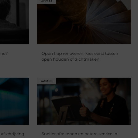
GAMES
ame?
Open trap renoveren: kies eerst tussen
open houden of dichtmaken
GAMES
afschrijving
Sneller afrekenen en betere service in