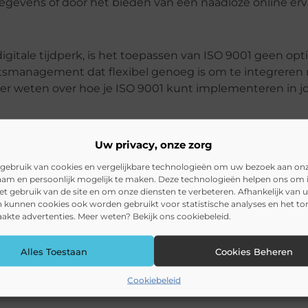
gevens of door het bieden van een naadloze online erv
digitale tijdperk, is het toepassen van ISO 9001 geen opt
itsmanagement dat flexibel genoeg is om te integreren
eer weten over hoe je ISO 9001 kunt implementeren in 
liteitsmanagementsysteem, zorg je ervoor dat je bedrijf 
Uw privacy, onze zorg
lt je niet alleen in staat om de kwaliteit te waarborgen
anderende digitale wereld.
gebruik van cookies en vergelijkbare technologieën om uw bezoek aan on
am en persoonlijk mogelijk te maken. Deze technologieën helpen ons om i
het gebruik van de site en om onze diensten te verbeteren. Afhankelijk van 
 kunnen cookies ook worden gebruikt voor statistische analyses en het t
kte advertenties. Meer weten? Bekijk ons cookiebeleid.
Pinterest
LinkedI
Alles Toestaan
Cookies Beheren
Cookiebeleid