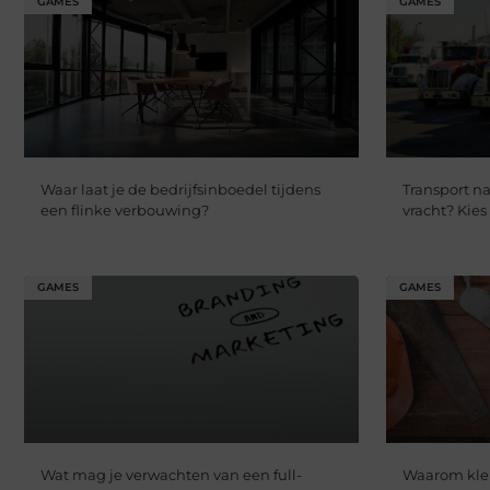
GAMES
GAMES
Waar laat je de bedrijfsinboedel tijdens
Transport na
een flinke verbouwing?
vracht? Kie
GAMES
GAMES
Wat mag je verwachten van een full-
Waarom klei