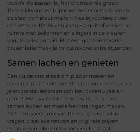
video’s die passen bij het thema of de groep.
Themakleding en bijpassende decoratie kunnen
de sfeer compleet maken. Kies bijvoorbeeld voor
een retro-outfit bij een jaren 80-quiz of versier de
ruimte met ballonnen en slingers in de kleuren
van de gelegenheid. Met een goed verzorgde
presentatie maak je de quizavond extra bijzonder.
Samen lachen en genieten
Een quizavond draait om plezier maken en
samen zijn. Door de avond te personaliseren, zorg
je ervoor dat iedereen zich betrokken voelt en
geniet. Het gaat niet om wie wint, maar om
samen lachen en mooie herinneringen maken.
Met een goede mix van thema’s, persoonlijke
vragen, creatieve ronden en originele prijzen
maak je van elke quizavond een feest dat
niemand snel vergeet. Dus waar wacht je nog op?