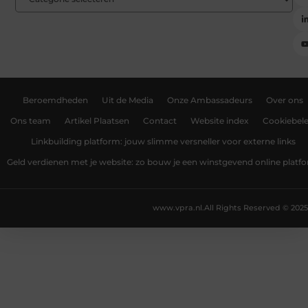
Beroemdheden
Uit de Media
Onze Ambassadeurs
Over ons
Ons team
Artikel Plaatsen
Contact
Website index
Cookiebele
Linkbuilding platform: jouw slimme versneller voor externe links
Geld verdienen met je website: zo bouw je een winstgevend online platf
www.vpra.nl.
All Rights Reserved © 2025