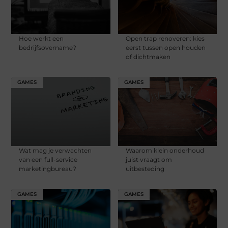
Hoe werkt een
Open trap renoveren: kies
bedrijfsovername?
eerst tussen open houden
of dichtmaken
GAMES
GAMES
Wat mag je verwachten
Waarom klein onderhoud
van een full-service
juist vraagt om
marketingbureau?
uitbesteding
GAMES
GAMES