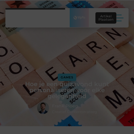
Artikel
Plaatsen
GAMES
Hoe je een quizavond kunt
personaliseren voor elke
gelegenheid
Frank Ploeg
Creatief Contentstrateeg