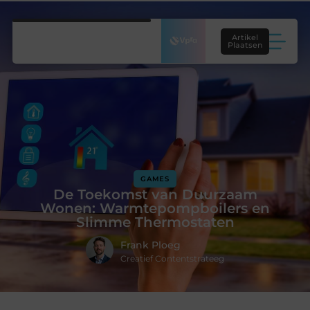
Artikel
Plaatsen
GAMES
De Toekomst van Duurzaam
Wonen: Warmtepompboilers en
Slimme Thermostaten
Frank Ploeg
Creatief Contentstrateeg