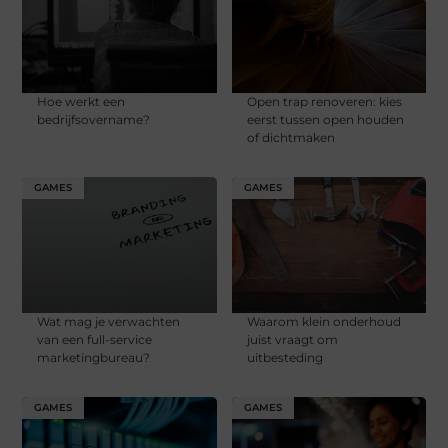
Hoe werkt een
Open trap renoveren: kies
bedrijfsovername?
eerst tussen open houden
of dichtmaken
GAMES
GAMES
Wat mag je verwachten
Waarom klein onderhoud
van een full-service
juist vraagt om
marketingbureau?
uitbesteding
GAMES
GAMES