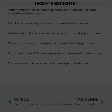
RECENTE BERICHTEN
Actief genieten én relaxen: waarom Gelderland de perfecte
vakantiebestemming is
Slim kiezen voor digitaal lezen met een Kobo e-reader
Werkbroeken kiezen die een werkdag echt makkelijker maken
Zo bescherm je sportprijzen en trofeeën thuis tegen brand
Samen even weg? Zo maak je er een onvergetelijk weekend van
Zo maak je van je terras een volwaardige buitenkamer
VORIGE
VOLGENDE
Het Avontuur van Huis Kopen in Alkmaar met een Makelaar
5 Redenen Waarom Huishoudelijke Hulp in Utrecht een Geweldige Carrièrekeuze is