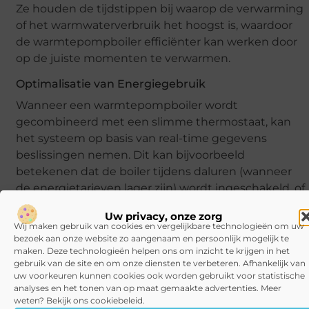
Ze houden de tijdstippen bij waarop de verwarming
of het warmwaterverbruik het hoogst is, waardoor
de warmtepompboiler efficiënter kan werken door
op de juiste momenten te verwarmen.
Optimalisatie van Energiegebruik
Wanneer een warmtepompboiler wordt
gecombineerd met een slimme thermostaat, kan
het systeem op basis van real-time gegevens
beslissingen nemen. Dit kan bijvoorbeeld
betekenen dat de boiler tijdens daluren (wanneer
de energietarieven lager zijn) wordt ingeschakeld, of
dat de verwarming in de ochtend geleidelijk wordt
Uw privacy, onze zorg
verhoogd voordat iedereen wakker wordt, wat
Wij maken gebruik van cookies en vergelijkbare technologieën om uw
resulteert in minder piekbelasting en dus minder
bezoek aan onze website zo aangenaam en persoonlijk mogelijk te
maken. Deze technologieën helpen ons om inzicht te krijgen in het
energieverbruik.
gebruik van de site en om onze diensten te verbeteren. Afhankelijk van
uw voorkeuren kunnen cookies ook worden gebruikt voor statistische
FAQ
analyses en het tonen van op maat gemaakte advertenties. Meer
weten? Bekijk ons cookiebeleid.