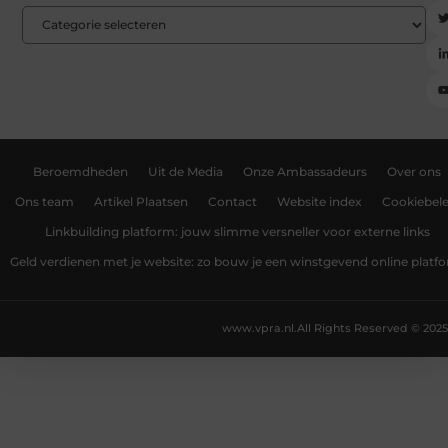
Beroemdheden
Uit de Media
Onze Ambassadeurs
Over ons
Ons team
Artikel Plaatsen
Contact
Website index
Cookiebele
Linkbuilding platform: jouw slimme versneller voor externe links
Geld verdienen met je website: zo bouw je een winstgevend online platf
www.vpra.nl.
All Rights Reserved © 2025