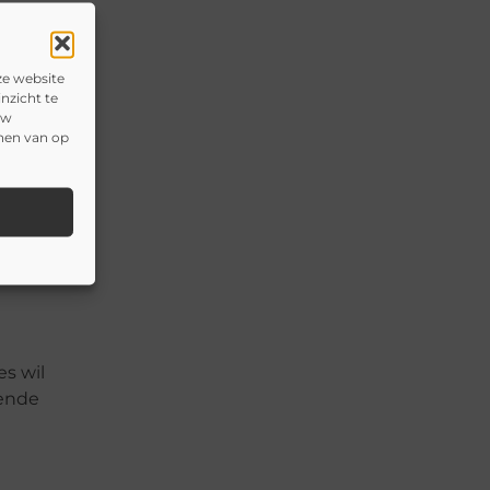
ze website
nzicht te
uw
onen van op
es wil
lende