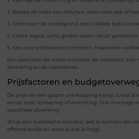
2. Kijk naar de zonrichting en bedenk of zonwering no
3. Bepaal de mate van afsluiten, alleen een dak of oo
4. Controleer de ondergrond, een stabiele basis voo
5. Check regels, soms gelden eisen vanuit gemeente 
6. Kies voor professioneel inmeten, maatwerk voorko
Een specialist die zowel ontwerpt als installeert, k
afwerking en de waterafvoer.
Prijsfactoren en budgetoverwe
De prijs van een glazen overkapping hangt vooral af 
extras zoals zonwering of verlichting. Ook montage e
specifieke afwerking.
Wil je een realistische indicatie, laat je wensen dan 
offertes eerlijk en weet je wat je krijgt.