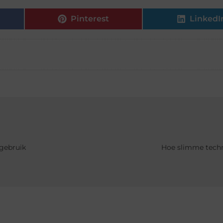
Pinterest
LinkedI
 gebruik
Hoe slimme techn