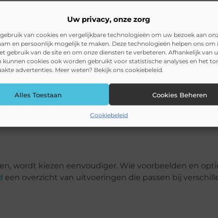
Uw privacy, onze zorg
gebruik van cookies en vergelijkbare technologieën om uw bezoek aan on
am en persoonlijk mogelijk te maken. Deze technologieën helpen ons om i
en is om risico s bij schade te beperken.
het gebruik van de site en om onze diensten te verbeteren. Afhankelijk van 
 kunnen cookies ook worden gebruikt voor statistische analyses en het t
kte advertenties. Meer weten? Bekijk ons cookiebeleid.
zeker bij een terras op het zuiden.
Alles Toestaan
Cookies Beheren
Cookiebeleid
en is doorgaans voldoende.
ken, wordt kiezen eenvoudiger. Wie voorbeelden en opti
d
een overzicht van uitvoeringen die passen bij verschil