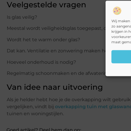
Veelgestelde vragen
Is glas veilig?
Wij maken 
zo aangena
Meestal wordt veiligheidsglas toegepast, dat ontworp
krijgen in 
voorkeuren
Wordt het te warm onder glas?
maat gemaa
Dat kan. Ventilatie en zonwering maken het verschil, 
Hoeveel onderhoud is nodig?
Regelmatig schoonmaken en de afwatering vrijhoud
Van idee naar uitvoering
Als je helder hebt hoe je de overkapping wilt gebrui
vergelijken, vindt bij
overkapping tuin met glaswan
tuinen en woningstijlen.
Goed artikel? Deel hem dan op: