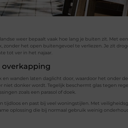
andse weer bepaalt vaak hoe lang je buiten zit. Met ee
 zonder het open buitengevoel te verliezen. Je zit droge
e tot ver in het najaar.
n overkapping
dak en wanden laten daglicht door, waardoor het onder de
er niet donker wordt. Tegelijk beschermt glas tegen reg
ssingen zoals een parasol of doek.
n tijdloos en past bij veel woningstijlen. Met veiligheids
zame oplossing die bij normaal gebruik weinig onderhoud