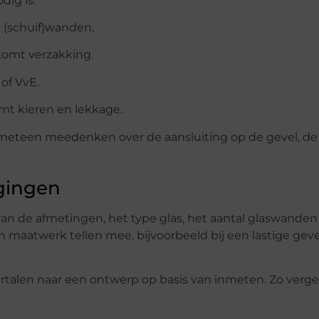
dig is.
k (schuif)wanden.
rkomt verzakking.
of VvE.
mt kieren en lekkage.
an meteen meedenken over de aansluiting op de gevel, de
gingen
van de afmetingen, het type glas, het aantal glaswanden
n maatwerk tellen mee, bijvoorbeeld bij een lastige geve
vertalen naar een ontwerp op basis van inmeten. Zo vergel