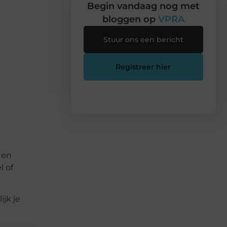
Begin vandaag nog met
bloggen op
VPRA
Stuur ons een bericht
Registreer hier
 en
l of
ijk je