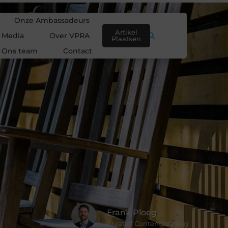
Onze Ambassadeurs
Artikel
e Media
Over VPRA
Plaatsen
Ons team
Contact
Frank Ploeg
Creatief Contentstrateeg