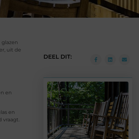
n glazen
r, uit de
DEEL DIT:
en en
glas en
 vraagt.